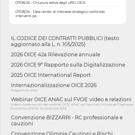
07/08/26 - Chiusura estiva degli uffici OICE
07/08/26 - Data center di interesse strategico nazionale;
interventi pe...
07/08/26 - Piano casa: dichiarato di interesse strategico;
nominata Com...
07/08/26 - Ponte sullo Stretto di Messina: deliberata la
IL CODICE DEI CONTRATTI PUBBLICI (testo
sussistenza di...
aggiornato alla L. n. 105/2025)
07/08/26 - Tunnel Brennero, dal Cipess via libera al quinto lotto
2026 OICE 42a Rilevazione annuale
costr...
06/08/26 - Istat, produzione industriale in calo dell'1% a giugno,
2026 OICE 9° Rapporto sulla Digitalizzazione
su a...
2025 OICE International Report
06/08/26 - Dal 3 agosto in vigore l'obbligo di energie rinnovabili
con ...
Internazionalizzazione OICE 2026
06/08/26 - DL PA approvato in Cdm: contributi per
Programma 2025
riqualificazione sism...
Webinar OICE ANAC sul FVOE: video e relazioni
06/08/26 - CdM: approvato il d.lgs. di adeguamento all’AI Act in
Video e presentazioni del webinar OICE-ANAC sul Fascicolo Virtuale dell'Operatore
mate...
Economico (FVOE) 14 novembre 2022
06/08/26 - DDL delegazione europea in Cdm per recepimento
Convenzione BIZZARRI - RC professionale e
norme UE in m...
cauzioni
05/08/26 - DL Infrastrutture e PNRR è legge: approvata oggi la
Convenzione Olimpia Cauzioni e Rischi
fiducia...