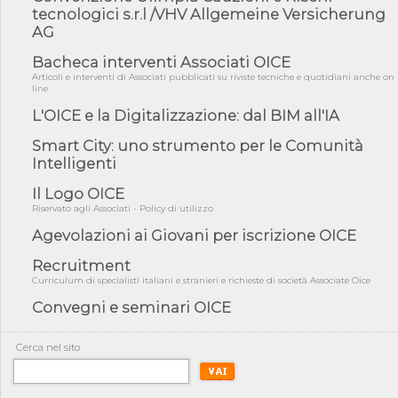
tecnologici s.r.l /VHV Allgemeine Versicherung
05/08/26 - Focus OICE sul DDL di riforma della responsabilità
AG
amminist...
Bacheca interventi Associati OICE
05/08/26 - Anac: pubblicata la Relazione illustrativa al Bando tipo
2 s...
Articoli e interventi di Associati pubblicati su riviste tecniche e quotidiani anche on
line
05/08/26 - SAVE THE DATE: Assemblea Pubblica Confindustria
L'OICE e la Digitalizzazione: dal BIM all'IA
Professioni ...
05/08/26 - Successo OICE per il bando della Città metropolitana
Smart City: uno strumento per le Comunità
di Reg...
Intelligenti
05/08/26 - Lettera OICE per il bando della Giunta Regionale della
Il Logo OICE
Campa...
Riservato agli Associati - Policy di utilizzo
04/08/26 - DL PA: previste cancellazioni da elenchi professionisti
per ...
Agevolazioni ai Giovani per iscrizione OICE
04/08/26 - International Sustainable Buildings Competition -
Recruitment
COP31, An...
Curriculum di specialisti italiani e stranieri e richieste di società Associate Oice
04/08/26 - CdS, project financing: progetto di fattibilità da
Convegni e seminari OICE
impugnar...
04/08/26 - Rapporto Anac corruzione 2020-2026: procedimenti
Cerca nel sito
penali per ...
04/08/26 - CdS: partecipazione alla gara non equivale ad
acquiescenza r...