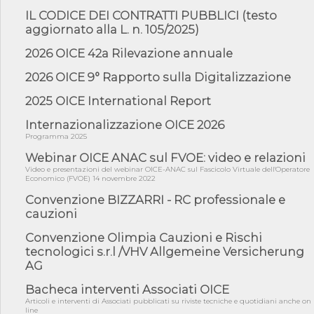
di Reg...
IL CODICE DEI CONTRATTI PUBBLICI (testo
aggiornato alla L. n. 105/2025)
05/08/26 - Lettera OICE per il bando della Giunta Regionale della
Campa...
2026 OICE 42a Rilevazione annuale
04/08/26 - DL PA: previste cancellazioni da elenchi professionisti
per ...
2026 OICE 9° Rapporto sulla Digitalizzazione
04/08/26 - International Sustainable Buildings Competition -
2025 OICE International Report
COP31, An...
04/08/26 - CdS, project financing: progetto di fattibilità da
Internazionalizzazione OICE 2026
impugnar...
Programma 2025
04/08/26 - Rapporto Anac corruzione 2020-2026: procedimenti
Webinar OICE ANAC sul FVOE: video e relazioni
penali per ...
Video e presentazioni del webinar OICE-ANAC sul Fascicolo Virtuale dell'Operatore
Economico (FVOE) 14 novembre 2022
04/08/26 - CdS: partecipazione alla gara non equivale ad
acquiescenza r...
Convenzione BIZZARRI - RC professionale e
cauzioni
04/08/26 - DL Infrastrutture approvato alla Camera, passa ora al
Senato
Convenzione Olimpia Cauzioni e Rischi
03/08/26 - TAR Piemonte: RUP può avvalersi di consulente
tecnologici s.r.l /VHV Allgemeine Versicherung
esterno per v...
AG
03/08/26 - Gruppo FS: nel primo semestre 2026 3 mld di
aggiudicazioni e...
Bacheca interventi Associati OICE
Articoli e interventi di Associati pubblicati su riviste tecniche e quotidiani anche on
03/08/26 - Conferenza Obiettivo Export: Imprese e Territori del
line