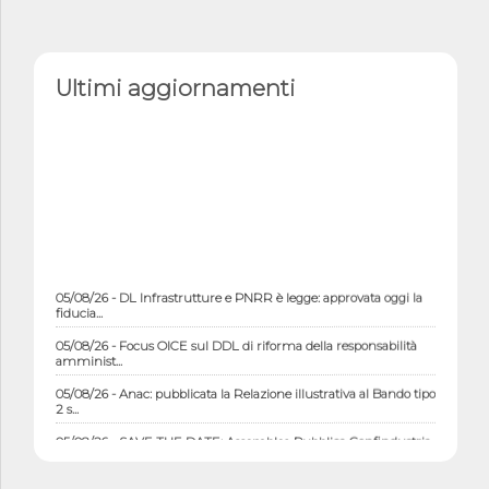
Ultimi aggiornamenti
05/08/26 - DL Infrastrutture e PNRR è legge: approvata oggi la
fiducia...
05/08/26 - Focus OICE sul DDL di riforma della responsabilità
amminist...
05/08/26 - Anac: pubblicata la Relazione illustrativa al Bando tipo
2 s...
05/08/26 - SAVE THE DATE: Assemblea Pubblica Confindustria
Professioni ...
05/08/26 - Successo OICE per il bando della Città metropolitana