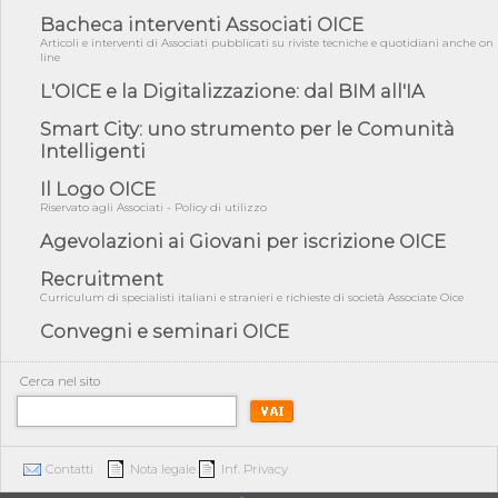
03/08/26 - Conferenza Obiettivo Export: Imprese e Territori del
Bacheca interventi Associati OICE
Centro ...
Articoli e interventi di Associati pubblicati su riviste tecniche e quotidiani anche on
line
03/08/26 - TAR Sicilia: raggruppate devono possedere requisiti
per eseg...
L'OICE e la Digitalizzazione: dal BIM all'IA
03/08/26 - TAR Lazio - Latina: omesso sopralluogo obbligatorio
Smart City: uno strumento per le Comunità
non può...
Intelligenti
03/08/26 - Investimenti stradali nei piccoli Comuni: dal MIT
ulteriori ...
Il Logo OICE
Riservato agli Associati - Policy di utilizzo
31/07/26 - On line il testo integrale della Rilevazione annuale
OICE/CE...
Agevolazioni ai Giovani per iscrizione OICE
31/07/26 - MASE: approvata la nuova guida operativa dei
Recruitment
certificati bia...
Curriculum di specialisti italiani e stranieri e richieste di società Associate Oice
31/07/26 - Piano Mattei countries: Ethiopia Borana Resilient
Water Deve...
Convegni e seminari OICE
31/07/26 - On line le Classifiche OICE 2026: fatturati, settori e
attiv...
Cerca nel sito
31/07/26 - L’OICE alla presentazione dell’avviso esplorativo “Scu...
31/07/26 - EoI per iniziativa Commissione europea in Armenia
Contatti
Nota legale
Inf. Privacy
31/07/26 - Sri Lanka - Webinar by Export Development Board on
Connectin...