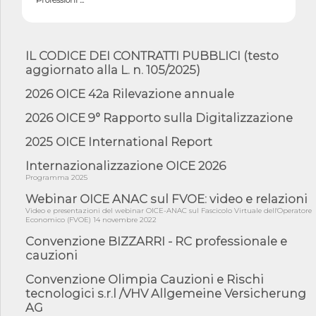
05/08/26 - Successo OICE per il bando della Città metropolitana
di Reg...
05/08/26 - Lettera OICE per il bando della Giunta Regionale della
IL CODICE DEI CONTRATTI PUBBLICI (testo
Campa...
aggiornato alla L. n. 105/2025)
04/08/26 - DL PA: previste cancellazioni da elenchi professionisti
per ...
2026 OICE 42a Rilevazione annuale
04/08/26 - International Sustainable Buildings Competition -
2026 OICE 9° Rapporto sulla Digitalizzazione
COP31, An...
2025 OICE International Report
04/08/26 - CdS, project financing: progetto di fattibilità da
impugnar...
Internazionalizzazione OICE 2026
04/08/26 - Rapporto Anac corruzione 2020-2026: procedimenti
Programma 2025
penali per ...
Webinar OICE ANAC sul FVOE: video e relazioni
04/08/26 - CdS: partecipazione alla gara non equivale ad
Video e presentazioni del webinar OICE-ANAC sul Fascicolo Virtuale dell'Operatore
acquiescenza r...
Economico (FVOE) 14 novembre 2022
04/08/26 - DL Infrastrutture approvato alla Camera, passa ora al
Convenzione BIZZARRI - RC professionale e
Senato
cauzioni
03/08/26 - TAR Piemonte: RUP può avvalersi di consulente
esterno per v...
Convenzione Olimpia Cauzioni e Rischi
tecnologici s.r.l /VHV Allgemeine Versicherung
03/08/26 - Gruppo FS: nel primo semestre 2026 3 mld di
AG
aggiudicazioni e...