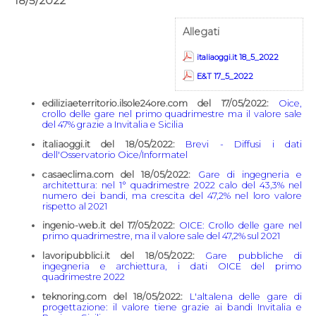
18/5/2022
Allegati
italiaoggi.it 18_5_2022
E&T 17_5_2022
ediliziaeterritorio.ilsole24ore.com del 17/05/2022:
Oice,
crollo delle gare nel primo quadrimestre ma il valore sale
del 47% grazie a Invitalia e Sicilia
italiaoggi.it del 18/05/2022:
Brevi - Diffusi i dati
dell'Osservatorio Oice/Informatel
casaeclima.com del 18/05/2022:
Gare di ingegneria e
architettura: nel 1° quadrimestre 2022 calo del 43,3% nel
numero dei bandi, ma crescita del 47,2% nel loro valore
rispetto al 2021
ingenio-web.it del 17/05/2022:
OICE: Crollo delle gare nel
primo quadrimestre, ma il valore sale del 47,2% sul 2021
lavoripubblici.it del 18/05/2022:
Gare pubbliche di
ingegneria e archiettura, i dati OICE del primo
quadrimestre 2022
teknoring.com del 18/05/2022:
L'altalena delle gare di
progettazione: il valore tiene grazie ai bandi Invitalia e