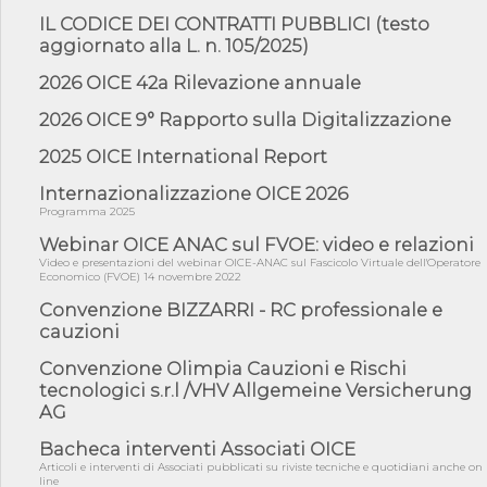
di Reg...
IL CODICE DEI CONTRATTI PUBBLICI (testo
aggiornato alla L. n. 105/2025)
05/08/26 - Lettera OICE per il bando della Giunta Regionale della
Campa...
2026 OICE 42a Rilevazione annuale
04/08/26 - DL PA: previste cancellazioni da elenchi professionisti
per ...
2026 OICE 9° Rapporto sulla Digitalizzazione
04/08/26 - International Sustainable Buildings Competition -
2025 OICE International Report
COP31, An...
04/08/26 - CdS, project financing: progetto di fattibilità da
Internazionalizzazione OICE 2026
impugnar...
Programma 2025
04/08/26 - Rapporto Anac corruzione 2020-2026: procedimenti
Webinar OICE ANAC sul FVOE: video e relazioni
penali per ...
Video e presentazioni del webinar OICE-ANAC sul Fascicolo Virtuale dell'Operatore
Economico (FVOE) 14 novembre 2022
04/08/26 - CdS: partecipazione alla gara non equivale ad
acquiescenza r...
Convenzione BIZZARRI - RC professionale e
cauzioni
04/08/26 - DL Infrastrutture approvato alla Camera, passa ora al
Senato
Convenzione Olimpia Cauzioni e Rischi
03/08/26 - TAR Piemonte: RUP può avvalersi di consulente
tecnologici s.r.l /VHV Allgemeine Versicherung
esterno per v...
AG
03/08/26 - Gruppo FS: nel primo semestre 2026 3 mld di
aggiudicazioni e...
Bacheca interventi Associati OICE
Articoli e interventi di Associati pubblicati su riviste tecniche e quotidiani anche on
03/08/26 - Conferenza Obiettivo Export: Imprese e Territori del
line