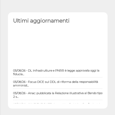
Ultimi aggiornamenti
05/08/26 - DL Infrastrutture e PNRR è legge: approvata oggi la
fiducia...
05/08/26 - Focus OICE sul DDL di riforma della responsabilità
amminist...
05/08/26 - Anac: pubblicata la Relazione illustrativa al Bando tipo
2 s...
05/08/26 - SAVE THE DATE: Assemblea Pubblica Confindustria
Professioni ...
05/08/26 - Successo OICE per il bando della Città metropolitana