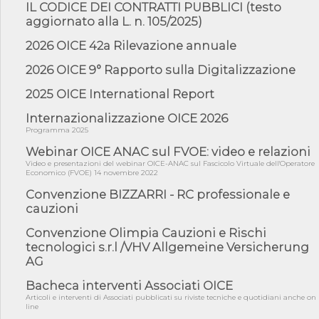
05/08/26 - Successo OICE per il bando della Città metropolitana
IL CODICE DEI CONTRATTI PUBBLICI (testo
di Reg...
aggiornato alla L. n. 105/2025)
05/08/26 - Lettera OICE per il bando della Giunta Regionale della
2026 OICE 42a Rilevazione annuale
Campa...
04/08/26 - DL PA: previste cancellazioni da elenchi professionisti
2026 OICE 9° Rapporto sulla Digitalizzazione
per ...
2025 OICE International Report
04/08/26 - International Sustainable Buildings Competition -
COP31, An...
Internazionalizzazione OICE 2026
04/08/26 - CdS, project financing: progetto di fattibilità da
Programma 2025
impugnar...
Webinar OICE ANAC sul FVOE: video e relazioni
04/08/26 - Rapporto Anac corruzione 2020-2026: procedimenti
Video e presentazioni del webinar OICE-ANAC sul Fascicolo Virtuale dell'Operatore
penali per ...
Economico (FVOE) 14 novembre 2022
04/08/26 - CdS: partecipazione alla gara non equivale ad
Convenzione BIZZARRI - RC professionale e
acquiescenza r...
cauzioni
04/08/26 - DL Infrastrutture approvato alla Camera, passa ora al
Convenzione Olimpia Cauzioni e Rischi
Senato
tecnologici s.r.l /VHV Allgemeine Versicherung
03/08/26 - TAR Piemonte: RUP può avvalersi di consulente
AG
esterno per v...
Bacheca interventi Associati OICE
03/08/26 - Gruppo FS: nel primo semestre 2026 3 mld di
aggiudicazioni e...
Articoli e interventi di Associati pubblicati su riviste tecniche e quotidiani anche on
line
03/08/26 - Conferenza Obiettivo Export: Imprese e Territori del