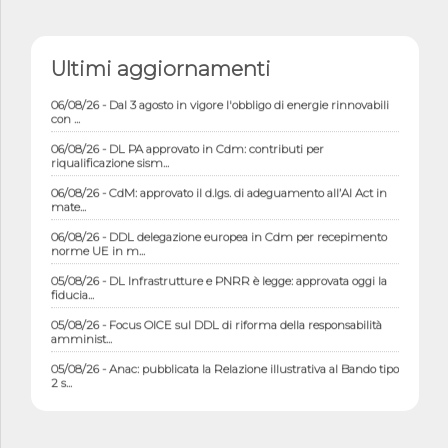
06/08/26 - Istat, produzione industriale in calo dell'1% a giugno,
Ultimi aggiornamenti
su a...
06/08/26 - Dal 3 agosto in vigore l'obbligo di energie rinnovabili
con ...
06/08/26 - DL PA approvato in Cdm: contributi per
riqualificazione sism...
06/08/26 - CdM: approvato il d.lgs. di adeguamento all’AI Act in
mate...
06/08/26 - DDL delegazione europea in Cdm per recepimento
norme UE in m...
05/08/26 - DL Infrastrutture e PNRR è legge: approvata oggi la
fiducia...
05/08/26 - Focus OICE sul DDL di riforma della responsabilità
amminist...
05/08/26 - Anac: pubblicata la Relazione illustrativa al Bando tipo
2 s...
05/08/26 - SAVE THE DATE: Assemblea Pubblica Confindustria
Professioni ...