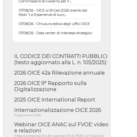
07/08/26 - OICE al B-Cad 2026: evento dal
titolo "Le Esperienze di succ...
07/08/26 - Chiusura estiva degli uffici OICE
07/08/26 - Data center di interesse strategico
nazionale; interventi pe...
07/08/26 - Piano casa: dichiarato di interesse
strategico; nominata Com...
IL CODICE DEI CONTRATTI PUBBLICI
07/08/26 - Ponte sullo Stretto di Messina:
deliberata la sussistenza di...
(testo aggiornato alla L. n. 105/2025)
07/08/26 - Tunnel Brennero, dal Cipess via
2026 OICE 42a Rilevazione annuale
libera al quinto lotto costr...
2026 OICE 9° Rapporto sulla
06/08/26 - Istat, produzione industriale in calo
dell'1% a giugno, su a...
Digitalizzazione
06/08/26 - Dal 3 agosto in vigore l'obbligo di
2025 OICE International Report
energie rinnovabili con ...
Internazionalizzazione OICE 2026
06/08/26 - DL PA approvato in Cdm:
contributi per riqualificazione sism...
Programma 2025
06/08/26 - CdM: approvato il d.lgs. di
Webinar OICE ANAC sul FVOE: video
adeguamento all’AI Act in mate...
e relazioni
Video e presentazioni del webinar OICE-ANAC sul Fascicolo
06/08/26 - DDL delegazione europea in Cdm