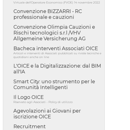
Virtuale dell'Operatore Economico (FVOE) 14 novembre 2022
per recepimento norme UE in m...
Convenzione BIZZARRI - RC
05/08/26 - DL Infrastrutture e PNRR è legge:
approvata oggi la fiducia...
professionale e cauzioni
05/08/26 - Focus OICE sul DDL di riforma
Convenzione Olimpia Cauzioni e
della responsabilità amminist...
Rischi tecnologici s.r.l /VHV
05/08/26 - Anac: pubblicata la Relazione
Allgemeine Versicherung AG
illustrativa al Bando tipo 2 s...
Bacheca interventi Associati OICE
05/08/26 - SAVE THE DATE: Assemblea
Articoli e interventi di Associati pubblicati su riviste tecniche e
Pubblica Confindustria Professioni ...
quotidiani anche on line
05/08/26 - Successo OICE per il bando della
L'OICE e la Digitalizzazione: dal BIM
Città metropolitana di Reg...
all'IA
05/08/26 - Lettera OICE per il bando della
Giunta Regionale della Campa...
Smart City: uno strumento per le
Comunità Intelligenti
04/08/26 - DL PA: previste cancellazioni da
elenchi professionisti per ...
Il Logo OICE
04/08/26 - International Sustainable
Riservato agli Associati - Policy di utilizzo
Buildings Competition - COP31, An...
Agevolazioni ai Giovani per
04/08/26 - CdS, project financing: progetto di
iscrizione OICE
fattibilità da impugnar...
Recruitment
04/08/26 - Rapporto Anac corruzione 2020-