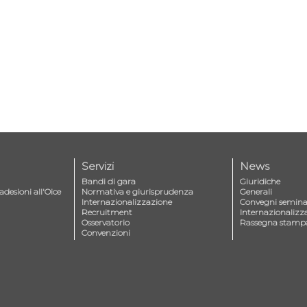
Servizi
News
Bandi di gara
Giuridiche
adesioni all'Oice
Normativa e giurisprudenza
Generali
Internazionalizzazione
Convegni seminar
Recruitment
Internazionalizz
Osservatorio
Rassegna stamp
Convenzioni