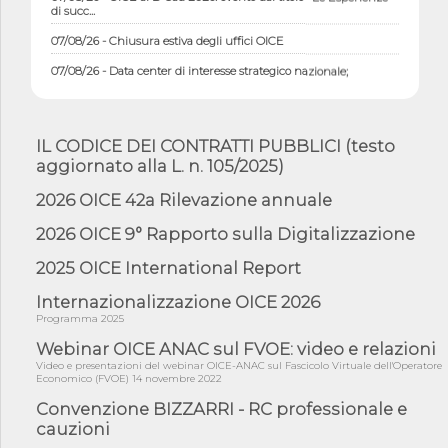
di succ...
07/08/26 - Chiusura estiva degli uffici OICE
07/08/26 - Data center di interesse strategico nazionale;
interventi pe...
07/08/26 - Piano casa: dichiarato di interesse strategico;
nominata Com...
IL CODICE DEI CONTRATTI PUBBLICI (testo
07/08/26 - Ponte sullo Stretto di Messina: deliberata la
aggiornato alla L. n. 105/2025)
sussistenza di...
2026 OICE 42a Rilevazione annuale
07/08/26 - Tunnel Brennero, dal Cipess via libera al quinto lotto
costr...
2026 OICE 9° Rapporto sulla Digitalizzazione
06/08/26 - Istat, produzione industriale in calo dell'1% a giugno,
su a...
2025 OICE International Report
06/08/26 - Dal 3 agosto in vigore l'obbligo di energie rinnovabili
Internazionalizzazione OICE 2026
con ...
Programma 2025
06/08/26 - DL PA approvato in Cdm: contributi per
riqualificazione sism...
Webinar OICE ANAC sul FVOE: video e relazioni
Video e presentazioni del webinar OICE-ANAC sul Fascicolo Virtuale dell'Operatore
06/08/26 - CdM: approvato il d.lgs. di adeguamento all’AI Act in
Economico (FVOE) 14 novembre 2022
mate...
Convenzione BIZZARRI - RC professionale e
06/08/26 - DDL delegazione europea in Cdm per recepimento
cauzioni
norme UE in m...