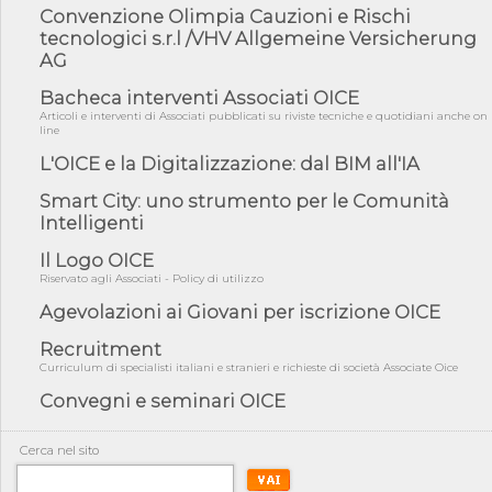
Convenzione Olimpia Cauzioni e Rischi
05/08/26 - DL Infrastrutture e PNRR è legge: approvata oggi la
fiducia...
tecnologici s.r.l /VHV Allgemeine Versicherung
AG
05/08/26 - Focus OICE sul DDL di riforma della responsabilità
amminist...
Bacheca interventi Associati OICE
05/08/26 - Anac: pubblicata la Relazione illustrativa al Bando tipo
Articoli e interventi di Associati pubblicati su riviste tecniche e quotidiani anche on
2 s...
line
L'OICE e la Digitalizzazione: dal BIM all'IA
05/08/26 - SAVE THE DATE: Assemblea Pubblica Confindustria
Professioni ...
Smart City: uno strumento per le Comunità
05/08/26 - Successo OICE per il bando della Città metropolitana
Intelligenti
di Reg...
Il Logo OICE
05/08/26 - Lettera OICE per il bando della Giunta Regionale della
Campa...
Riservato agli Associati - Policy di utilizzo
04/08/26 - DL PA: previste cancellazioni da elenchi professionisti
Agevolazioni ai Giovani per iscrizione OICE
per ...
Recruitment
04/08/26 - International Sustainable Buildings Competition -
Curriculum di specialisti italiani e stranieri e richieste di società Associate Oice
COP31, An...
Convegni e seminari OICE
04/08/26 - CdS, project financing: progetto di fattibilità da
impugnar...
Cerca nel sito
04/08/26 - Rapporto Anac corruzione 2020-2026: procedimenti
penali per ...