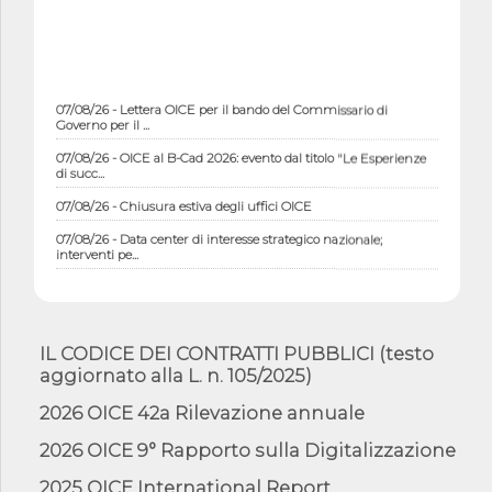
07/08/26 - Lettera OICE per il bando del Commissario di
Governo per il ...
07/08/26 - OICE al B-Cad 2026: evento dal titolo "Le Esperienze
di succ...
07/08/26 - Chiusura estiva degli uffici OICE
07/08/26 - Data center di interesse strategico nazionale;
interventi pe...
07/08/26 - Piano casa: dichiarato di interesse strategico;
nominata Com...
07/08/26 - Ponte sullo Stretto di Messina: deliberata la
sussistenza di...
IL CODICE DEI CONTRATTI PUBBLICI (testo
aggiornato alla L. n. 105/2025)
07/08/26 - Tunnel Brennero, dal Cipess via libera al quinto lotto
costr...
2026 OICE 42a Rilevazione annuale
06/08/26 - Istat, produzione industriale in calo dell'1% a giugno,
su a...
2026 OICE 9° Rapporto sulla Digitalizzazione
06/08/26 - Dal 3 agosto in vigore l'obbligo di energie rinnovabili
2025 OICE International Report
con ...