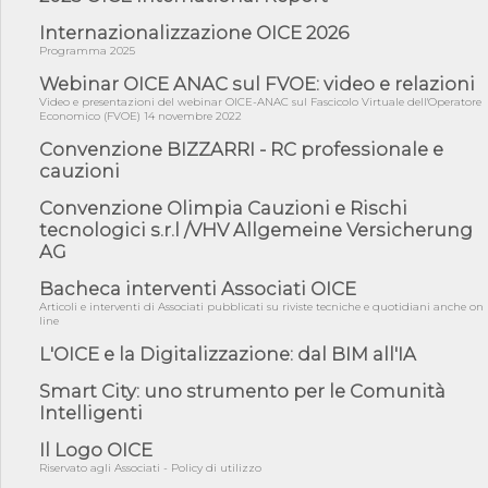
Internazionalizzazione OICE 2026
06/08/26 - DL PA approvato in Cdm: contributi per
riqualificazione sism...
Programma 2025
06/08/26 - CdM: approvato il d.lgs. di adeguamento all’AI Act in
Webinar OICE ANAC sul FVOE: video e relazioni
mate...
Video e presentazioni del webinar OICE-ANAC sul Fascicolo Virtuale dell'Operatore
Economico (FVOE) 14 novembre 2022
06/08/26 - DDL delegazione europea in Cdm per recepimento
norme UE in m...
Convenzione BIZZARRI - RC professionale e
cauzioni
05/08/26 - DL Infrastrutture e PNRR è legge: approvata oggi la
fiducia...
Convenzione Olimpia Cauzioni e Rischi
05/08/26 - Focus OICE sul DDL di riforma della responsabilità
tecnologici s.r.l /VHV Allgemeine Versicherung
amminist...
AG
05/08/26 - Anac: pubblicata la Relazione illustrativa al Bando tipo
Bacheca interventi Associati OICE
2 s...
Articoli e interventi di Associati pubblicati su riviste tecniche e quotidiani anche on
05/08/26 - SAVE THE DATE: Assemblea Pubblica Confindustria
line
Professioni ...
L'OICE e la Digitalizzazione: dal BIM all'IA
05/08/26 - Successo OICE per il bando della Città metropolitana
di Reg...
Smart City: uno strumento per le Comunità
Intelligenti
05/08/26 - Lettera OICE per il bando della Giunta Regionale della
Campa...
Il Logo OICE
04/08/26 - DL PA: previste cancellazioni da elenchi professionisti
Riservato agli Associati - Policy di utilizzo
per ...