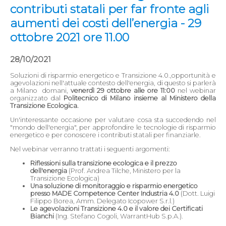
contributi statali per far fronte agli
aumenti dei costi dell’energia - 29
ottobre 2021 ore 11.00
28/10/2021
Soluzioni di risparmio energetico e Transizione 4.0.,opportunità e
agevolazioni nell'attuale contesto dell'energia, di questo si parlerà
a Milano domani,
venerdì 29 ottobre alle ore 11:00
nel webinar
organizzato dal
Politecnico di Milano insieme al Ministero della
Transizione Ecologica.
Un'interessante occasione per valutare cosa sta succedendo nel
"mondo dell'energia", per approfondire le tecnologie di risparmio
energetico e per conoscere i contributi statali per finanziarle.
Nel webinar verranno trattati i seguenti argomenti:
Riflessioni sulla transizione ecologica e il prezzo
dell'energia
(Prof. Andrea Tilche, Ministero per la
Transizione Ecologica)
Una soluzione di monitoraggio e risparmio energetico
presso MADE Competence Center Industria 4.0
(Dott. Luigi
Filippo Borea, Amm. Delegato Icopower S.r.l.)
Le agevolazioni Transizione 4.0 e il valore dei Certificati
Bianchi
(Ing. Stefano Cogoli, WarrantHub S.p.A.).