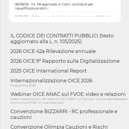
06/08/26 - DL PA approvato in Cdm: contributi per
riqualificazione sism...
06/08/26 - CdM: approvato il d.lgs. di adeguamento all’AI Act in
mate...
06/08/26 - DDL delegazione europea in Cdm per recepimento
norme UE in m...
IL CODICE DEI CONTRATTI PUBBLICI (testo
aggiornato alla L. n. 105/2025)
05/08/26 - DL Infrastrutture e PNRR è legge: approvata oggi la
fiducia...
2026 OICE 42a Rilevazione annuale
05/08/26 - Focus OICE sul DDL di riforma della responsabilità
amminist...
2026 OICE 9° Rapporto sulla Digitalizzazione
05/08/26 - Anac: pubblicata la Relazione illustrativa al Bando tipo
2025 OICE International Report
2 s...
05/08/26 - SAVE THE DATE: Assemblea Pubblica Confindustria
Internazionalizzazione OICE 2026
Professioni ...
Programma 2025
05/08/26 - Successo OICE per il bando della Città metropolitana
Webinar OICE ANAC sul FVOE: video e relazioni
di Reg...
Video e presentazioni del webinar OICE-ANAC sul Fascicolo Virtuale dell'Operatore
Economico (FVOE) 14 novembre 2022
05/08/26 - Lettera OICE per il bando della Giunta Regionale della
Campa...
Convenzione BIZZARRI - RC professionale e
cauzioni
04/08/26 - DL PA: previste cancellazioni da elenchi professionisti
per ...
Convenzione Olimpia Cauzioni e Rischi