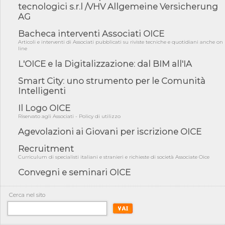
04/08/26 - International Sustainable Buildings Competition -
tecnologici s.r.l /VHV Allgemeine Versicherung
COP31, An...
AG
04/08/26 - CdS, project financing: progetto di fattibilità da
impugnar...
Bacheca interventi Associati OICE
Articoli e interventi di Associati pubblicati su riviste tecniche e quotidiani anche on
04/08/26 - Rapporto Anac corruzione 2020-2026: procedimenti
line
penali per ...
L'OICE e la Digitalizzazione: dal BIM all'IA
04/08/26 - CdS: partecipazione alla gara non equivale ad
acquiescenza r...
Smart City: uno strumento per le Comunità
Intelligenti
04/08/26 - DL Infrastrutture approvato alla Camera, passa ora al
Senato
Il Logo OICE
03/08/26 - TAR Piemonte: RUP può avvalersi di consulente
Riservato agli Associati - Policy di utilizzo
esterno per v...
Agevolazioni ai Giovani per iscrizione OICE
03/08/26 - Gruppo FS: nel primo semestre 2026 3 mld di
aggiudicazioni e...
Recruitment
03/08/26 - Conferenza Obiettivo Export: Imprese e Territori del
Curriculum di specialisti italiani e stranieri e richieste di società Associate Oice
Centro ...
Convegni e seminari OICE
03/08/26 - TAR Sicilia: raggruppate devono possedere requisiti
per eseg...
Cerca nel sito
03/08/26 - TAR Lazio - Latina: omesso sopralluogo obbligatorio
non può...
03/08/26 - Investimenti stradali nei piccoli Comuni: dal MIT