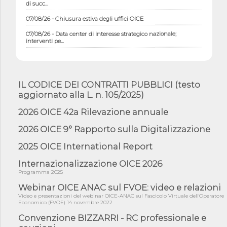
di succ...
07/08/26 - Chiusura estiva degli uffici OICE
07/08/26 - Data center di interesse strategico nazionale;
interventi pe...
07/08/26 - Piano casa: dichiarato di interesse strategico;
nominata Com...
07/08/26 - Ponte sullo Stretto di Messina: deliberata la
sussistenza di...
IL CODICE DEI CONTRATTI PUBBLICI (testo
aggiornato alla L. n. 105/2025)
07/08/26 - Tunnel Brennero, dal Cipess via libera al quinto lotto
costr...
2026 OICE 42a Rilevazione annuale
06/08/26 - Istat, produzione industriale in calo dell'1% a giugno,
su a...
2026 OICE 9° Rapporto sulla Digitalizzazione
06/08/26 - Dal 3 agosto in vigore l'obbligo di energie rinnovabili
2025 OICE International Report
con ...
Internazionalizzazione OICE 2026
06/08/26 - DL PA approvato in Cdm: contributi per
riqualificazione sism...
Programma 2025
Webinar OICE ANAC sul FVOE: video e relazioni
06/08/26 - CdM: approvato il d.lgs. di adeguamento all’AI Act in
mate...
Video e presentazioni del webinar OICE-ANAC sul Fascicolo Virtuale dell'Operatore
Economico (FVOE) 14 novembre 2022
06/08/26 - DDL delegazione europea in Cdm per recepimento
Convenzione BIZZARRI - RC professionale e
norme UE in m...