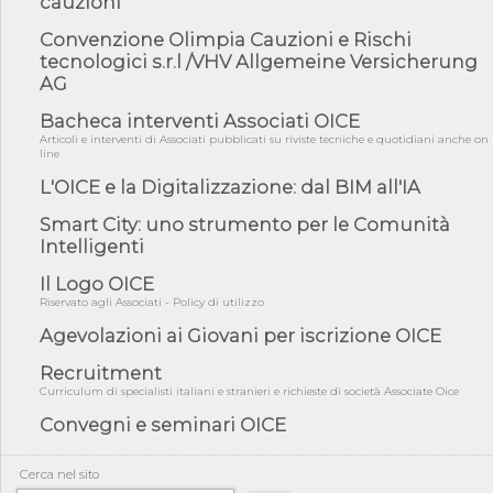
cauzioni
05/08/26 - DL Infrastrutture e PNRR è legge: approvata oggi la
fiducia...
Convenzione Olimpia Cauzioni e Rischi
tecnologici s.r.l /VHV Allgemeine Versicherung
05/08/26 - Focus OICE sul DDL di riforma della responsabilità
amminist...
AG
05/08/26 - Anac: pubblicata la Relazione illustrativa al Bando tipo
Bacheca interventi Associati OICE
2 s...
Articoli e interventi di Associati pubblicati su riviste tecniche e quotidiani anche on
line
05/08/26 - SAVE THE DATE: Assemblea Pubblica Confindustria
Professioni ...
L'OICE e la Digitalizzazione: dal BIM all'IA
05/08/26 - Successo OICE per il bando della Città metropolitana
di Reg...
Smart City: uno strumento per le Comunità
Intelligenti
05/08/26 - Lettera OICE per il bando della Giunta Regionale della
Campa...
Il Logo OICE
04/08/26 - DL PA: previste cancellazioni da elenchi professionisti
Riservato agli Associati - Policy di utilizzo
per ...
Agevolazioni ai Giovani per iscrizione OICE
04/08/26 - International Sustainable Buildings Competition -
COP31, An...
Recruitment
Curriculum di specialisti italiani e stranieri e richieste di società Associate Oice
04/08/26 - CdS, project financing: progetto di fattibilità da
impugnar...
Convegni e seminari OICE
04/08/26 - Rapporto Anac corruzione 2020-2026: procedimenti
penali per ...
Cerca nel sito