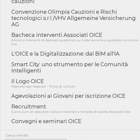
cauzioni
norme UE in m...
05/08/26 - DL Infrastrutture e PNRR è legge: approvata oggi la
Convenzione Olimpia Cauzioni e Rischi
fiducia...
tecnologici s.r.l /VHV Allgemeine Versicherung
AG
05/08/26 - Focus OICE sul DDL di riforma della responsabilità
amminist...
Bacheca interventi Associati OICE
05/08/26 - Anac: pubblicata la Relazione illustrativa al Bando tipo
Articoli e interventi di Associati pubblicati su riviste tecniche e quotidiani anche on
2 s...
line
05/08/26 - SAVE THE DATE: Assemblea Pubblica Confindustria
L'OICE e la Digitalizzazione: dal BIM all'IA
Professioni ...
Smart City: uno strumento per le Comunità
05/08/26 - Successo OICE per il bando della Città metropolitana
di Reg...
Intelligenti
05/08/26 - Lettera OICE per il bando della Giunta Regionale della
Il Logo OICE
Campa...
Riservato agli Associati - Policy di utilizzo
04/08/26 - DL PA: previste cancellazioni da elenchi professionisti
Agevolazioni ai Giovani per iscrizione OICE
per ...
Recruitment
04/08/26 - International Sustainable Buildings Competition -
COP31, An...
Curriculum di specialisti italiani e stranieri e richieste di società Associate Oice
04/08/26 - CdS, project financing: progetto di fattibilità da
Convegni e seminari OICE
impugnar...
04/08/26 - Rapporto Anac corruzione 2020-2026: procedimenti
Cerca nel sito
penali per ...