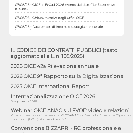
07/08/26 - OICE al B-Cad 2026: evento dal titolo "Le Esperienze
di succ...
07/08/26 - Chiusura estiva degli uffici OICE
07/08/26 - Data center di interesse strategico nazionale;
interventi pe...
07/08/26 - Piano casa: dichiarato di interesse strategico;
nominata Com...
IL CODICE DEI CONTRATTI PUBBLICI (testo
07/08/26 - Ponte sullo Stretto di Messina: deliberata la
aggiornato alla L. n. 105/2025)
sussistenza di...
07/08/26 - Tunnel Brennero, dal Cipess via libera al quinto lotto
2026 OICE 42a Rilevazione annuale
costr...
2026 OICE 9° Rapporto sulla Digitalizzazione
06/08/26 - Istat, produzione industriale in calo dell'1% a giugno,
su a...
2025 OICE International Report
06/08/26 - Dal 3 agosto in vigore l'obbligo di energie rinnovabili
con ...
Internazionalizzazione OICE 2026
Programma 2025
06/08/26 - DL PA approvato in Cdm: contributi per
riqualificazione sism...
Webinar OICE ANAC sul FVOE: video e relazioni
Video e presentazioni del webinar OICE-ANAC sul Fascicolo Virtuale dell'Operatore
06/08/26 - CdM: approvato il d.lgs. di adeguamento all’AI Act in
Economico (FVOE) 14 novembre 2022
mate...
Convenzione BIZZARRI - RC professionale e
06/08/26 - DDL delegazione europea in Cdm per recepimento