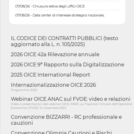
07/08/26 - Chiusura estiva degli uffici OICE
07/08/26 - Data center di interesse strategico nazionale;
interventi pe...
07/08/26 - Piano casa: dichiarato di interesse strategico;
nominata Com...
IL CODICE DEI CONTRATTI PUBBLICI (testo
07/08/26 - Ponte sullo Stretto di Messina: deliberata la
aggiornato alla L. n. 105/2025)
sussistenza di...
07/08/26 - Tunnel Brennero, dal Cipess via libera al quinto lotto
2026 OICE 42a Rilevazione annuale
costr...
2026 OICE 9° Rapporto sulla Digitalizzazione
06/08/26 - Istat, produzione industriale in calo dell'1% a giugno,
su a...
2025 OICE International Report
06/08/26 - Dal 3 agosto in vigore l'obbligo di energie rinnovabili
con ...
Internazionalizzazione OICE 2026
Programma 2025
06/08/26 - DL PA approvato in Cdm: contributi per
riqualificazione sism...
Webinar OICE ANAC sul FVOE: video e relazioni
Video e presentazioni del webinar OICE-ANAC sul Fascicolo Virtuale dell'Operatore
06/08/26 - CdM: approvato il d.lgs. di adeguamento all’AI Act in
Economico (FVOE) 14 novembre 2022
mate...
Convenzione BIZZARRI - RC professionale e
06/08/26 - DDL delegazione europea in Cdm per recepimento
cauzioni
norme UE in m...
Convenzione Olimpia Cauzioni e Rischi
05/08/26 - DL Infrastrutture e PNRR è legge: approvata oggi la