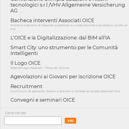
fiducia...
tecnologici s.r.l /VHV Allgemeine Versicherung
AG
05/08/26 - Focus OICE sul DDL di riforma della responsabilità
amminist...
Bacheca interventi Associati OICE
05/08/26 - Anac: pubblicata la Relazione illustrativa al Bando tipo
Articoli e interventi di Associati pubblicati su riviste tecniche e quotidiani anche on
2 s...
line
05/08/26 - SAVE THE DATE: Assemblea Pubblica Confindustria
L'OICE e la Digitalizzazione: dal BIM all'IA
Professioni ...
Smart City: uno strumento per le Comunità
05/08/26 - Successo OICE per il bando della Città metropolitana
Intelligenti
di Reg...
05/08/26 - Lettera OICE per il bando della Giunta Regionale della
Il Logo OICE
Campa...
Riservato agli Associati - Policy di utilizzo
04/08/26 - DL PA: previste cancellazioni da elenchi professionisti
Agevolazioni ai Giovani per iscrizione OICE
per ...
Recruitment
04/08/26 - International Sustainable Buildings Competition -
COP31, An...
Curriculum di specialisti italiani e stranieri e richieste di società Associate Oice
Convegni e seminari OICE
04/08/26 - CdS, project financing: progetto di fattibilità da
impugnar...
04/08/26 - Rapporto Anac corruzione 2020-2026: procedimenti
Cerca nel sito
penali per ...
04/08/26 - CdS: partecipazione alla gara non equivale ad
acquiescenza r...