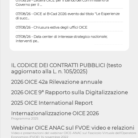
Governo per il ...
07/08/26 - OICE al B-Cad 2026: evento dal titolo "Le Esperienze
di succ...
07/08/26 - Chiusura estiva degli uffici OICE
07/08/26 - Data center di interesse strategico nazionale;
interventi pe...
07/08/26 - Piano casa: dichiarato di interesse strategico;
nominata Com...
07/08/26 - Ponte sullo Stretto di Messina: deliberata la
IL CODICE DEI CONTRATTI PUBBLICI (testo
sussistenza di...
aggiornato alla L. n. 105/2025)
07/08/26 - Tunnel Brennero, dal Cipess via libera al quinto lotto
costr...
2026 OICE 42a Rilevazione annuale
06/08/26 - Istat, produzione industriale in calo dell'1% a giugno,
2026 OICE 9° Rapporto sulla Digitalizzazione
su a...
2025 OICE International Report
06/08/26 - Dal 3 agosto in vigore l'obbligo di energie rinnovabili
con ...
Internazionalizzazione OICE 2026
06/08/26 - DL PA approvato in Cdm: contributi per
Programma 2025
riqualificazione sism...
Webinar OICE ANAC sul FVOE: video e relazioni
06/08/26 - CdM: approvato il d.lgs. di adeguamento all’AI Act in
Video e presentazioni del webinar OICE-ANAC sul Fascicolo Virtuale dell'Operatore
mate...
Economico (FVOE) 14 novembre 2022