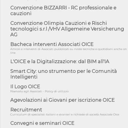
06/08/26 - DDL delegazione europea in Cdm per recepimento
Convenzione BIZZARRI - RC professionale e
norme UE in m...
cauzioni
05/08/26 - DL Infrastrutture e PNRR è legge: approvata oggi la
fiducia...
Convenzione Olimpia Cauzioni e Rischi
tecnologici s.r.l /VHV Allgemeine Versicherung
05/08/26 - Focus OICE sul DDL di riforma della responsabilità
AG
amminist...
05/08/26 - Anac: pubblicata la Relazione illustrativa al Bando tipo
Bacheca interventi Associati OICE
2 s...
Articoli e interventi di Associati pubblicati su riviste tecniche e quotidiani anche on
line
05/08/26 - SAVE THE DATE: Assemblea Pubblica Confindustria
Professioni ...
L'OICE e la Digitalizzazione: dal BIM all'IA
05/08/26 - Successo OICE per il bando della Città metropolitana
Smart City: uno strumento per le Comunità
di Reg...
Intelligenti
05/08/26 - Lettera OICE per il bando della Giunta Regionale della
Campa...
Il Logo OICE
Riservato agli Associati - Policy di utilizzo
04/08/26 - DL PA: previste cancellazioni da elenchi professionisti
per ...
Agevolazioni ai Giovani per iscrizione OICE
04/08/26 - International Sustainable Buildings Competition -
Recruitment
COP31, An...
Curriculum di specialisti italiani e stranieri e richieste di società Associate Oice
04/08/26 - CdS, project financing: progetto di fattibilità da
impugnar...
Convegni e seminari OICE