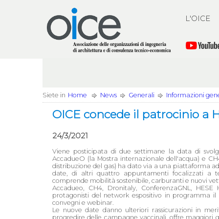
L'OICE
Siete in
Home
News
Generali
Informazioni gener
OICE concede il patrocinio a H
24/3/2021
Viene posticipata di due settimane la data di svol
AccadueO (la Mostra internazionale dell'acqua) e CH4 (
distribuzione del gas) ha dato via a una piattaforma ad
date, di altri quattro appuntamenti focalizzati a
comprende mobilità sostenibile, carburanti e nuovi vett
Accadueo, CH4, Dronitaly, ConferenzaGNL, HESE H
protagonisti del network espositivo in programma il
convegni e webinar.
Le nuove date danno ulteriori rassicurazioni in me
progredire delle campagne vaccinali, offre maggiori ga