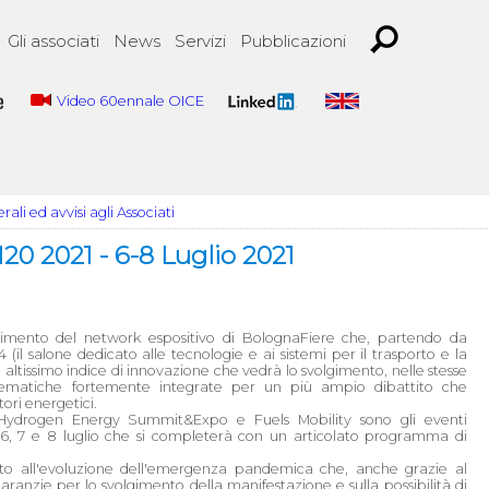
Gli associati
News
Servizi
Pubblicazioni
Video 60ennale OICE
ali ed avvisi agli Associati
20 2021 - 6-8 Luglio 2021
gimento del network espositivo di BolognaFiere che, partendo da
il salone dedicato alle tecnologie e ai sistemi per il trasporto e la
 altissimo indice di innovazione che vedrà lo svolgimento, nelle stesse
 tematiche fortemente integrate per un più ampio dibattito che
ori energetici.
ydrogen Energy Summit&Expo e Fuels Mobility sono gli eventi
 6, 7 e 8 luglio che si completerà con un articolato programma di
rito all'evoluzione dell'emergenza pandemica che, anche grazie al
ranzie per lo svolgimento della manifestazione e sulla possibilità di