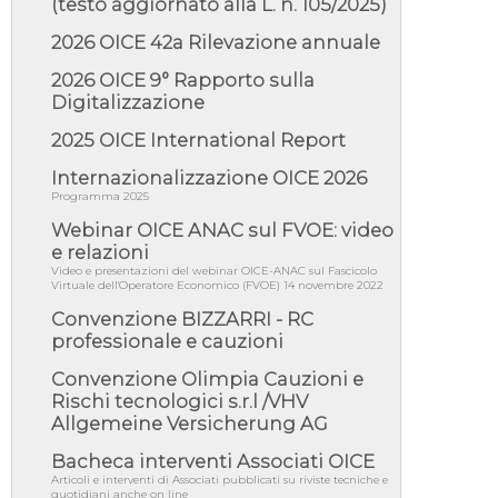
(testo aggiornato alla L. n. 105/2025)
05/08/26 - DL Infrastrutture e PNRR è legge:
approvata oggi la fiducia...
2026 OICE 42a Rilevazione annuale
05/08/26 - Focus OICE sul DDL di riforma
della responsabilità amminist...
2026 OICE 9° Rapporto sulla
Digitalizzazione
05/08/26 - Anac: pubblicata la Relazione
illustrativa al Bando tipo 2 s...
2025 OICE International Report
05/08/26 - SAVE THE DATE: Assemblea
Pubblica Confindustria Professioni ...
Internazionalizzazione OICE 2026
Programma 2025
05/08/26 - Successo OICE per il bando della
Città metropolitana di Reg...
Webinar OICE ANAC sul FVOE: video
e relazioni
05/08/26 - Lettera OICE per il bando della
Giunta Regionale della Campa...
Video e presentazioni del webinar OICE-ANAC sul Fascicolo
Virtuale dell'Operatore Economico (FVOE) 14 novembre 2022
04/08/26 - DL PA: previste cancellazioni da
Convenzione BIZZARRI - RC
elenchi professionisti per ...
professionale e cauzioni
04/08/26 - International Sustainable
Buildings Competition - COP31, An...
Convenzione Olimpia Cauzioni e
Rischi tecnologici s.r.l /VHV
04/08/26 - CdS, project financing: progetto di
fattibilità da impugnar...
Allgemeine Versicherung AG
04/08/26 - Rapporto Anac corruzione 2020-
Bacheca interventi Associati OICE
2026: procedimenti penali per ...
Articoli e interventi di Associati pubblicati su riviste tecniche e
quotidiani anche on line
04/08/26 - CdS: partecipazione alla gara non