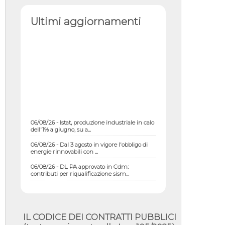
Ultimi aggiornamenti
06/08/26 - Istat, produzione industriale in calo
dell'1% a giugno, su a...
06/08/26 - Dal 3 agosto in vigore l'obbligo di
energie rinnovabili con ...
06/08/26 - DL PA approvato in Cdm:
contributi per riqualificazione sism...
06/08/26 - CdM: approvato il d.lgs. di
adeguamento all’AI Act in mate...
06/08/26 - DDL delegazione europea in Cdm
per recepimento norme UE in m...
IL CODICE DEI CONTRATTI PUBBLICI