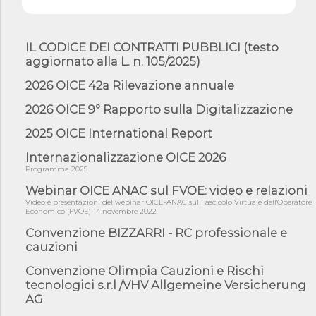
mate...
06/08/26 - DDL delegazione europea in Cdm per recepimento
norme UE in m...
IL CODICE DEI CONTRATTI PUBBLICI (testo
aggiornato alla L. n. 105/2025)
05/08/26 - DL Infrastrutture e PNRR è legge: approvata oggi la
fiducia...
2026 OICE 42a Rilevazione annuale
05/08/26 - Focus OICE sul DDL di riforma della responsabilità
amminist...
2026 OICE 9° Rapporto sulla Digitalizzazione
05/08/26 - Anac: pubblicata la Relazione illustrativa al Bando tipo
2025 OICE International Report
2 s...
05/08/26 - SAVE THE DATE: Assemblea Pubblica Confindustria
Internazionalizzazione OICE 2026
Professioni ...
Programma 2025
05/08/26 - Successo OICE per il bando della Città metropolitana
Webinar OICE ANAC sul FVOE: video e relazioni
di Reg...
Video e presentazioni del webinar OICE-ANAC sul Fascicolo Virtuale dell'Operatore
Economico (FVOE) 14 novembre 2022
05/08/26 - Lettera OICE per il bando della Giunta Regionale della
Campa...
Convenzione BIZZARRI - RC professionale e
cauzioni
04/08/26 - DL PA: previste cancellazioni da elenchi professionisti
per ...
Convenzione Olimpia Cauzioni e Rischi
04/08/26 - International Sustainable Buildings Competition -
tecnologici s.r.l /VHV Allgemeine Versicherung
COP31, An...
AG
04/08/26 - CdS, project financing: progetto di fattibilità da