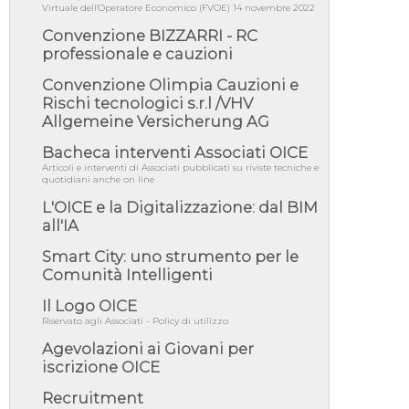
06/08/26 - DDL delegazione europea in Cdm
Virtuale dell'Operatore Economico (FVOE) 14 novembre 2022
per recepimento norme UE in m...
Convenzione BIZZARRI - RC
05/08/26 - DL Infrastrutture e PNRR è legge:
professionale e cauzioni
approvata oggi la fiducia...
Convenzione Olimpia Cauzioni e
05/08/26 - Focus OICE sul DDL di riforma
della responsabilità amminist...
Rischi tecnologici s.r.l /VHV
Allgemeine Versicherung AG
05/08/26 - Anac: pubblicata la Relazione
illustrativa al Bando tipo 2 s...
Bacheca interventi Associati OICE
05/08/26 - SAVE THE DATE: Assemblea
Articoli e interventi di Associati pubblicati su riviste tecniche e
Pubblica Confindustria Professioni ...
quotidiani anche on line
05/08/26 - Successo OICE per il bando della
L'OICE e la Digitalizzazione: dal BIM
Città metropolitana di Reg...
all'IA
05/08/26 - Lettera OICE per il bando della
Smart City: uno strumento per le
Giunta Regionale della Campa...
Comunità Intelligenti
04/08/26 - DL PA: previste cancellazioni da
elenchi professionisti per ...
Il Logo OICE
Riservato agli Associati - Policy di utilizzo
04/08/26 - International Sustainable
Buildings Competition - COP31, An...
Agevolazioni ai Giovani per
iscrizione OICE
04/08/26 - CdS, project financing: progetto di
fattibilità da impugnar...
Recruitment
04/08/26 - Rapporto Anac corruzione 2020-