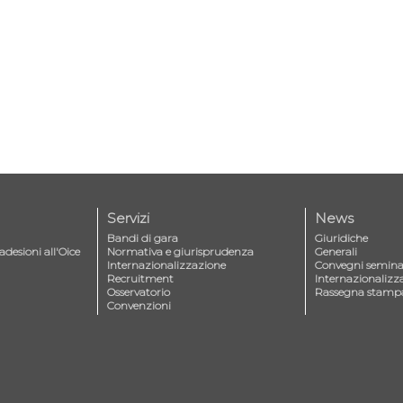
Servizi
News
Bandi di gara
Giuridiche
adesioni all'Oice
Normativa e giurisprudenza
Generali
Internazionalizzazione
Convegni seminar
Recruitment
Internazionalizz
Osservatorio
Rassegna stamp
Convenzioni