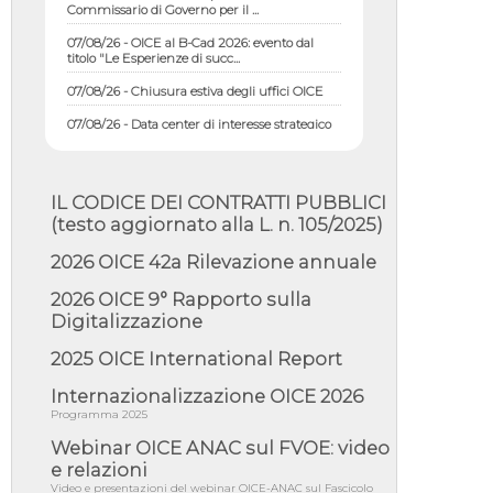
07/08/26 - OICE al B-Cad 2026: evento dal
titolo "Le Esperienze di succ...
07/08/26 - Chiusura estiva degli uffici OICE
07/08/26 - Data center di interesse strategico
nazionale; interventi pe...
07/08/26 - Piano casa: dichiarato di interesse
strategico; nominata Com...
IL CODICE DEI CONTRATTI PUBBLICI
07/08/26 - Ponte sullo Stretto di Messina:
(testo aggiornato alla L. n. 105/2025)
deliberata la sussistenza di...
07/08/26 - Tunnel Brennero, dal Cipess via
2026 OICE 42a Rilevazione annuale
libera al quinto lotto costr...
2026 OICE 9° Rapporto sulla
06/08/26 - Istat, produzione industriale in calo
Digitalizzazione
dell'1% a giugno, su a...
06/08/26 - Dal 3 agosto in vigore l'obbligo di
2025 OICE International Report
energie rinnovabili con ...
Internazionalizzazione OICE 2026
06/08/26 - DL PA approvato in Cdm:
Programma 2025
contributi per riqualificazione sism...
Webinar OICE ANAC sul FVOE: video
06/08/26 - CdM: approvato il d.lgs. di
adeguamento all’AI Act in mate...
e relazioni
Video e presentazioni del webinar OICE-ANAC sul Fascicolo