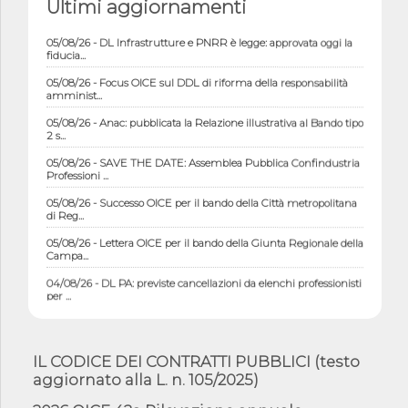
Ultimi aggiornamenti
05/08/26 - DL Infrastrutture e PNRR è legge: approvata oggi la
fiducia...
05/08/26 - Focus OICE sul DDL di riforma della responsabilità
amminist...
05/08/26 - Anac: pubblicata la Relazione illustrativa al Bando tipo
2 s...
05/08/26 - SAVE THE DATE: Assemblea Pubblica Confindustria
Professioni ...
05/08/26 - Successo OICE per il bando della Città metropolitana
di Reg...
05/08/26 - Lettera OICE per il bando della Giunta Regionale della
Campa...
04/08/26 - DL PA: previste cancellazioni da elenchi professionisti
per ...
04/08/26 - International Sustainable Buildings Competition -
COP31, An...
IL CODICE DEI CONTRATTI PUBBLICI (testo
04/08/26 - CdS, project financing: progetto di fattibilità da
impugnar...
aggiornato alla L. n. 105/2025)
04/08/26 - Rapporto Anac corruzione 2020-2026: procedimenti