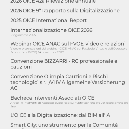
2026 OICE 42a Rilevazione annuale
penali per ...
2026 OICE 9° Rapporto sulla Digitalizzazione
04/08/26 - CdS: partecipazione alla gara non equivale ad
acquiescenza r...
2025 OICE International Report
04/08/26 - DL Infrastrutture approvato alla Camera, passa ora al
Senato
Internazionalizzazione OICE 2026
Programma 2025
03/08/26 - TAR Piemonte: RUP può avvalersi di consulente
esterno per v...
Webinar OICE ANAC sul FVOE: video e relazioni
03/08/26 - Gruppo FS: nel primo semestre 2026 3 mld di
Video e presentazioni del webinar OICE-ANAC sul Fascicolo Virtuale dell'Operatore
Economico (FVOE) 14 novembre 2022
aggiudicazioni e...
Convenzione BIZZARRI - RC professionale e
03/08/26 - Conferenza Obiettivo Export: Imprese e Territori del
Centro ...
cauzioni
03/08/26 - TAR Sicilia: raggruppate devono possedere requisiti
Convenzione Olimpia Cauzioni e Rischi
per eseg...
tecnologici s.r.l /VHV Allgemeine Versicherung
03/08/26 - TAR Lazio - Latina: omesso sopralluogo obbligatorio
AG
non può...
Bacheca interventi Associati OICE
03/08/26 - Investimenti stradali nei piccoli Comuni: dal MIT
Articoli e interventi di Associati pubblicati su riviste tecniche e quotidiani anche on
ulteriori ...
line
31/07/26 - On line il testo integrale della Rilevazione annuale
L'OICE e la Digitalizzazione: dal BIM all'IA
OICE/CE...
Smart City: uno strumento per le Comunità
31/07/26 - MASE: approvata la nuova guida operativa dei
certificati bia...