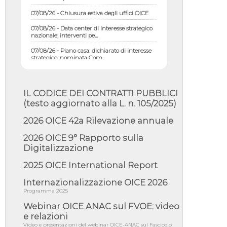
07/08/26 - Chiusura estiva degli uffici OICE
07/08/26 - Data center di interesse strategico
nazionale; interventi pe...
07/08/26 - Piano casa: dichiarato di interesse
strategico; nominata Com...
07/08/26 - Ponte sullo Stretto di Messina:
deliberata la sussistenza di...
07/08/26 - Tunnel Brennero, dal Cipess via
IL CODICE DEI CONTRATTI PUBBLICI
libera al quinto lotto costr...
(testo aggiornato alla L. n. 105/2025)
06/08/26 - Istat, produzione industriale in calo
dell'1% a giugno, su a...
2026 OICE 42a Rilevazione annuale
06/08/26 - Dal 3 agosto in vigore l'obbligo di
2026 OICE 9° Rapporto sulla
energie rinnovabili con ...
Digitalizzazione
06/08/26 - DL PA approvato in Cdm:
contributi per riqualificazione sism...
2025 OICE International Report
06/08/26 - CdM: approvato il d.lgs. di
Internazionalizzazione OICE 2026
adeguamento all’AI Act in mate...
Programma 2025
06/08/26 - DDL delegazione europea in Cdm
Webinar OICE ANAC sul FVOE: video
per recepimento norme UE in m...
e relazioni
05/08/26 - DL Infrastrutture e PNRR è legge:
Video e presentazioni del webinar OICE-ANAC sul Fascicolo