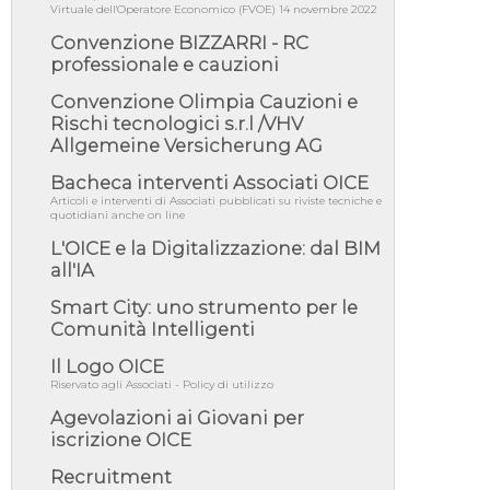
approvata oggi la fiducia...
Virtuale dell'Operatore Economico (FVOE) 14 novembre 2022
05/08/26 - Focus OICE sul DDL di riforma
Convenzione BIZZARRI - RC
della responsabilità amminist...
professionale e cauzioni
05/08/26 - Anac: pubblicata la Relazione
Convenzione Olimpia Cauzioni e
illustrativa al Bando tipo 2 s...
Rischi tecnologici s.r.l /VHV
05/08/26 - SAVE THE DATE: Assemblea
Allgemeine Versicherung AG
Pubblica Confindustria Professioni ...
Bacheca interventi Associati OICE
05/08/26 - Successo OICE per il bando della
Città metropolitana di Reg...
Articoli e interventi di Associati pubblicati su riviste tecniche e
quotidiani anche on line
05/08/26 - Lettera OICE per il bando della
Giunta Regionale della Campa...
L'OICE e la Digitalizzazione: dal BIM
all'IA
04/08/26 - DL PA: previste cancellazioni da
elenchi professionisti per ...
Smart City: uno strumento per le
04/08/26 - International Sustainable
Comunità Intelligenti
Buildings Competition - COP31, An...
Il Logo OICE
04/08/26 - CdS, project financing: progetto di
Riservato agli Associati - Policy di utilizzo
fattibilità da impugnar...
Agevolazioni ai Giovani per
04/08/26 - Rapporto Anac corruzione 2020-
iscrizione OICE
2026: procedimenti penali per ...
04/08/26 - CdS: partecipazione alla gara non
Recruitment
equivale ad acquiescenza r...