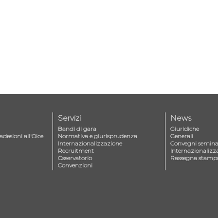
Servizi
News
Bandi di gara
Giuridiche
adesioni all'Oice
Normativa e giurisprudenza
Generali
Internazionalizzazione
Convegni seminar
Recruitment
Internazionalizz
Osservatorio
Rassegna stamp
Convenzioni