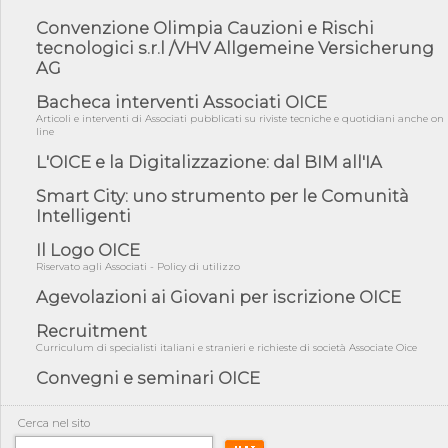
Professioni ...
Convenzione Olimpia Cauzioni e Rischi
05/08/26 - Successo OICE per il bando della Città metropolitana
tecnologici s.r.l /VHV Allgemeine Versicherung
di Reg...
AG
05/08/26 - Lettera OICE per il bando della Giunta Regionale della
Campa...
Bacheca interventi Associati OICE
Articoli e interventi di Associati pubblicati su riviste tecniche e quotidiani anche on
04/08/26 - DL PA: previste cancellazioni da elenchi professionisti
line
per ...
L'OICE e la Digitalizzazione: dal BIM all'IA
04/08/26 - International Sustainable Buildings Competition -
COP31, An...
Smart City: uno strumento per le Comunità
04/08/26 - CdS, project financing: progetto di fattibilità da
Intelligenti
impugnar...
Il Logo OICE
04/08/26 - Rapporto Anac corruzione 2020-2026: procedimenti
Riservato agli Associati - Policy di utilizzo
penali per ...
Agevolazioni ai Giovani per iscrizione OICE
04/08/26 - CdS: partecipazione alla gara non equivale ad
acquiescenza r...
Recruitment
04/08/26 - DL Infrastrutture approvato alla Camera, passa ora al
Curriculum di specialisti italiani e stranieri e richieste di società Associate Oice
Senato
Convegni e seminari OICE
03/08/26 - TAR Piemonte: RUP può avvalersi di consulente
esterno per v...
Cerca nel sito