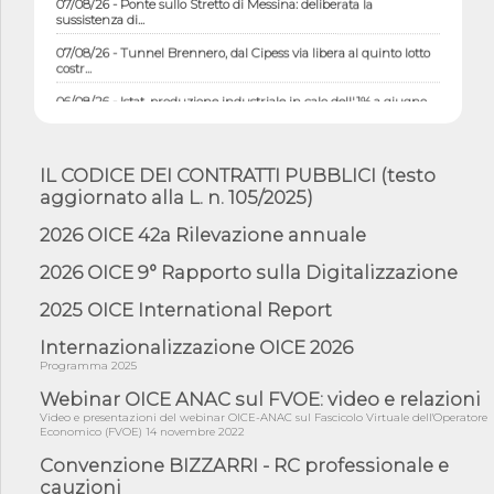
sussistenza di...
07/08/26 - Tunnel Brennero, dal Cipess via libera al quinto lotto
costr...
06/08/26 - Istat, produzione industriale in calo dell'1% a giugno,
su a...
06/08/26 - Dal 3 agosto in vigore l'obbligo di energie rinnovabili
con ...
IL CODICE DEI CONTRATTI PUBBLICI (testo
aggiornato alla L. n. 105/2025)
06/08/26 - DL PA approvato in Cdm: contributi per
riqualificazione sism...
2026 OICE 42a Rilevazione annuale
06/08/26 - CdM: approvato il d.lgs. di adeguamento all’AI Act in
mate...
2026 OICE 9° Rapporto sulla Digitalizzazione
06/08/26 - DDL delegazione europea in Cdm per recepimento
2025 OICE International Report
norme UE in m...
05/08/26 - DL Infrastrutture e PNRR è legge: approvata oggi la
Internazionalizzazione OICE 2026
fiducia...
Programma 2025
05/08/26 - Focus OICE sul DDL di riforma della responsabilità
Webinar OICE ANAC sul FVOE: video e relazioni
amminist...
Video e presentazioni del webinar OICE-ANAC sul Fascicolo Virtuale dell'Operatore
Economico (FVOE) 14 novembre 2022
05/08/26 - Anac: pubblicata la Relazione illustrativa al Bando tipo
2 s...
Convenzione BIZZARRI - RC professionale e
cauzioni
05/08/26 - SAVE THE DATE: Assemblea Pubblica Confindustria