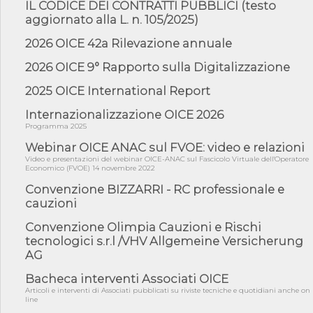
IL CODICE DEI CONTRATTI PUBBLICI (testo
costr...
aggiornato alla L. n. 105/2025)
06/08/26 - Istat, produzione industriale in calo dell'1% a giugno,
su a...
2026 OICE 42a Rilevazione annuale
06/08/26 - Dal 3 agosto in vigore l'obbligo di energie rinnovabili
2026 OICE 9° Rapporto sulla Digitalizzazione
con ...
2025 OICE International Report
06/08/26 - DL PA approvato in Cdm: contributi per
riqualificazione sism...
Internazionalizzazione OICE 2026
06/08/26 - CdM: approvato il d.lgs. di adeguamento all’AI Act in
Programma 2025
mate...
Webinar OICE ANAC sul FVOE: video e relazioni
06/08/26 - DDL delegazione europea in Cdm per recepimento
Video e presentazioni del webinar OICE-ANAC sul Fascicolo Virtuale dell'Operatore
norme UE in m...
Economico (FVOE) 14 novembre 2022
05/08/26 - DL Infrastrutture e PNRR è legge: approvata oggi la
Convenzione BIZZARRI - RC professionale e
fiducia...
cauzioni
05/08/26 - Focus OICE sul DDL di riforma della responsabilità
amminist...
Convenzione Olimpia Cauzioni e Rischi
tecnologici s.r.l /VHV Allgemeine Versicherung
05/08/26 - Anac: pubblicata la Relazione illustrativa al Bando tipo
2 s...
AG
05/08/26 - SAVE THE DATE: Assemblea Pubblica Confindustria
Bacheca interventi Associati OICE
Professioni ...
Articoli e interventi di Associati pubblicati su riviste tecniche e quotidiani anche on
line
05/08/26 - Successo OICE per il bando della Città metropolitana