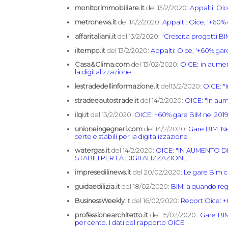
monitorimmobiliare.it
del 13/2/2020:
Appalti, Oic
metronews.it
del 14/2/2020:
Appalti: Oice, '+60% 
affaritaliani.it
del 13/2/2020:
"Crescita progetti BI
iltempo.it
del 13/2/2020:
Appalti: Oice, '+60% gare
Casa&Clima.com
del 13/02/2020:
OICE: in aument
la digitalizzazione
lestradedellinformazione.it
del13/2/2020:
OICE: "
stradeeautostrade.it
del 14/2/2020:
OICE: "In aum
ilqi.it
del 13/2/2020:
OICE: +60% gare BIM nel 2019, 
unioneingegneri.com
del 14/2/2020:
Gare BIM. Ne
certe e stabili per la digitalizzazione
watergas.it
del 14/2/2020:
OICE: "IN AUMENTO D
STABILI PER LA DIGITALIZZAZIONE"
impresedilinews.it
del 20/02/2020:
Le gare Bim c
guidaedilizia.it
del 18/02/2020:
BIM: a quando rego
BusinessWeekly
.it del 16/02/2020:
Report Oice: +
professionearchitetto.it
del 15/02/2020:
Gare BIM
per cento. I dati del rapporto OICE