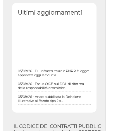
Ultimi aggiornamenti
05/08/26 - DL Infrastrutture e PNRR è legge:
approvata oggi la fiducia...
05/08/26 - Focus OICE sul DDL di riforma
della responsabilità amminist...
05/08/26 - Anac: pubblicata la Relazione
illustrativa al Bando tipo 2 s...
05/08/26 - SAVE THE DATE: Assemblea
Pubblica Confindustria Professioni ...
05/08/26 - Successo OICE per il bando della
Città metropolitana di Reg...
IL CODICE DEI CONTRATTI PUBBLICI