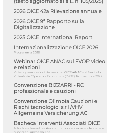
(testo aggiornato alla L. n. 105/2025)
05/08/26 - Lettera OICE per il bando della
Giunta Regionale della Campa...
2026 OICE 42a Rilevazione annuale
04/08/26 - DL PA: previste cancellazioni da
elenchi professionisti per ...
2026 OICE 9° Rapporto sulla
Digitalizzazione
04/08/26 - International Sustainable
Buildings Competition - COP31, An...
2025 OICE International Report
04/08/26 - CdS, project financing: progetto di
fattibilità da impugnar...
Internazionalizzazione OICE 2026
Programma 2025
04/08/26 - Rapporto Anac corruzione 2020-
2026: procedimenti penali per ...
Webinar OICE ANAC sul FVOE: video
04/08/26 - CdS: partecipazione alla gara non
e relazioni
equivale ad acquiescenza r...
Video e presentazioni del webinar OICE-ANAC sul Fascicolo
Virtuale dell'Operatore Economico (FVOE) 14 novembre 2022
04/08/26 - DL Infrastrutture approvato alla
Camera, passa ora al Senato
Convenzione BIZZARRI - RC
professionale e cauzioni
03/08/26 - TAR Piemonte: RUP può avvalersi
di consulente esterno per v...
Convenzione Olimpia Cauzioni e
03/08/26 - Gruppo FS: nel primo semestre
Rischi tecnologici s.r.l /VHV
2026 3 mld di aggiudicazioni e...
Allgemeine Versicherung AG
03/08/26 - Conferenza Obiettivo Export:
Bacheca interventi Associati OICE
Imprese e Territori del Centro ...
Articoli e interventi di Associati pubblicati su riviste tecniche e
03/08/26 - TAR Sicilia: raggruppate devono
quotidiani anche on line