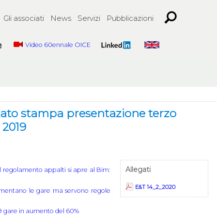
Gli associati
News
Servizi
Pubblicazioni
Video 60ennale OICE
to stampa presentazione terzo
 2019
Allegati
Il regolamento appalti si apre al Bim:
E&T 14_2_2020
umentano le gare ma servono regole
19 gare in aumento del 60%