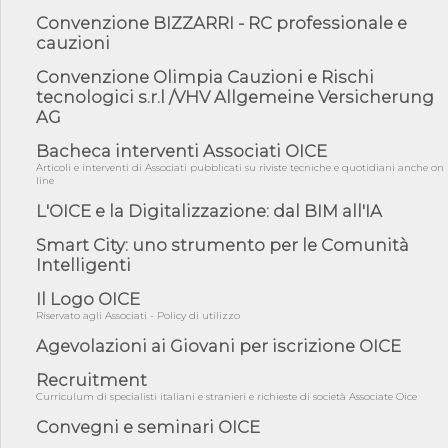
Campa...
Convenzione BIZZARRI - RC professionale e
cauzioni
04/08/26 - DL PA: previste cancellazioni da elenchi professionisti
per ...
Convenzione Olimpia Cauzioni e Rischi
04/08/26 - International Sustainable Buildings Competition -
tecnologici s.r.l /VHV Allgemeine Versicherung
COP31, An...
AG
04/08/26 - CdS, project financing: progetto di fattibilità da
impugnar...
Bacheca interventi Associati OICE
Articoli e interventi di Associati pubblicati su riviste tecniche e quotidiani anche on
04/08/26 - Rapporto Anac corruzione 2020-2026: procedimenti
line
penali per ...
L'OICE e la Digitalizzazione: dal BIM all'IA
04/08/26 - CdS: partecipazione alla gara non equivale ad
acquiescenza r...
Smart City: uno strumento per le Comunità
Intelligenti
04/08/26 - DL Infrastrutture approvato alla Camera, passa ora al
Senato
Il Logo OICE
03/08/26 - TAR Piemonte: RUP può avvalersi di consulente
Riservato agli Associati - Policy di utilizzo
esterno per v...
Agevolazioni ai Giovani per iscrizione OICE
03/08/26 - Gruppo FS: nel primo semestre 2026 3 mld di
aggiudicazioni e...
Recruitment
03/08/26 - Conferenza Obiettivo Export: Imprese e Territori del
Curriculum di specialisti italiani e stranieri e richieste di società Associate Oice
Centro ...
Convegni e seminari OICE
03/08/26 - TAR Sicilia: raggruppate devono possedere requisiti