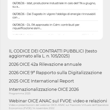
06/08/26 - Istat, produzione industriale in calo dell'1% a giugno,
su a...
06/08/26 - Dal 3 agosto in vigore l'obbligo di energie rinnovabili
con ...
06/08/26 - DL PA approvato in Cdm: contributi per
riqualificazione sism...
06/08/26 - CdM: approvato il d.lgs. di adeguamento all’AI Act in
mate...
06/08/26 - DDL delegazione europea in Cdm per recepimento
norme UE in m...
IL CODICE DEI CONTRATTI PUBBLICI (testo
aggiornato alla L. n. 105/2025)
05/08/26 - DL Infrastrutture e PNRR è legge: approvata oggi la
fiducia...
2026 OICE 42a Rilevazione annuale
05/08/26 - Focus OICE sul DDL di riforma della responsabilità
amminist...
2026 OICE 9° Rapporto sulla Digitalizzazione
05/08/26 - Anac: pubblicata la Relazione illustrativa al Bando tipo
2025 OICE International Report
2 s...
05/08/26 - SAVE THE DATE: Assemblea Pubblica Confindustria
Internazionalizzazione OICE 2026
Professioni ...
Programma 2025
05/08/26 - Successo OICE per il bando della Città metropolitana
Webinar OICE ANAC sul FVOE: video e relazioni
di Reg...
Video e presentazioni del webinar OICE-ANAC sul Fascicolo Virtuale dell'Operatore
Economico (FVOE) 14 novembre 2022
05/08/26 - Lettera OICE per il bando della Giunta Regionale della