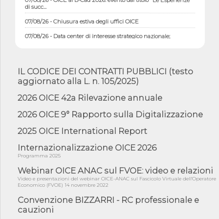
di succ...
07/08/26 - Chiusura estiva degli uffici OICE
07/08/26 - Data center di interesse strategico nazionale;
interventi pe...
07/08/26 - Piano casa: dichiarato di interesse strategico;
nominata Com...
IL CODICE DEI CONTRATTI PUBBLICI (testo
07/08/26 - Ponte sullo Stretto di Messina: deliberata la
aggiornato alla L. n. 105/2025)
sussistenza di...
2026 OICE 42a Rilevazione annuale
07/08/26 - Tunnel Brennero, dal Cipess via libera al quinto lotto
costr...
2026 OICE 9° Rapporto sulla Digitalizzazione
06/08/26 - Istat, produzione industriale in calo dell'1% a giugno,
su a...
2025 OICE International Report
06/08/26 - Dal 3 agosto in vigore l'obbligo di energie rinnovabili
Internazionalizzazione OICE 2026
con ...
Programma 2025
06/08/26 - DL PA approvato in Cdm: contributi per
Webinar OICE ANAC sul FVOE: video e relazioni
riqualificazione sism...
Video e presentazioni del webinar OICE-ANAC sul Fascicolo Virtuale dell'Operatore
06/08/26 - CdM: approvato il d.lgs. di adeguamento all’AI Act in
Economico (FVOE) 14 novembre 2022
mate...
Convenzione BIZZARRI - RC professionale e
06/08/26 - DDL delegazione europea in Cdm per recepimento
cauzioni
norme UE in m...