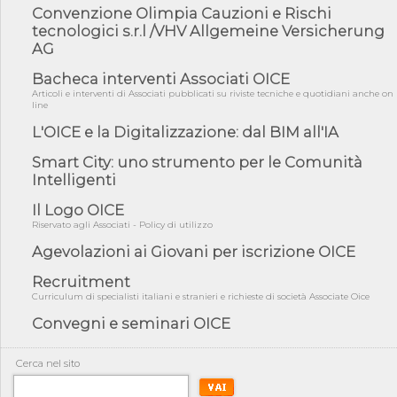
Convenzione Olimpia Cauzioni e Rischi
05/08/26 - DL Infrastrutture e PNRR è legge: approvata oggi la
fiducia...
tecnologici s.r.l /VHV Allgemeine Versicherung
AG
05/08/26 - Focus OICE sul DDL di riforma della responsabilità
amminist...
Bacheca interventi Associati OICE
05/08/26 - Anac: pubblicata la Relazione illustrativa al Bando tipo
Articoli e interventi di Associati pubblicati su riviste tecniche e quotidiani anche on
line
2 s...
L'OICE e la Digitalizzazione: dal BIM all'IA
05/08/26 - SAVE THE DATE: Assemblea Pubblica Confindustria
Professioni ...
Smart City: uno strumento per le Comunità
05/08/26 - Successo OICE per il bando della Città metropolitana
Intelligenti
di Reg...
Il Logo OICE
05/08/26 - Lettera OICE per il bando della Giunta Regionale della
Campa...
Riservato agli Associati - Policy di utilizzo
Agevolazioni ai Giovani per iscrizione OICE
04/08/26 - DL PA: previste cancellazioni da elenchi professionisti
per ...
Recruitment
04/08/26 - International Sustainable Buildings Competition -
Curriculum di specialisti italiani e stranieri e richieste di società Associate Oice
COP31, An...
Convegni e seminari OICE
04/08/26 - CdS, project financing: progetto di fattibilità da
impugnar...
Cerca nel sito
04/08/26 - Rapporto Anac corruzione 2020-2026: procedimenti
penali per ...