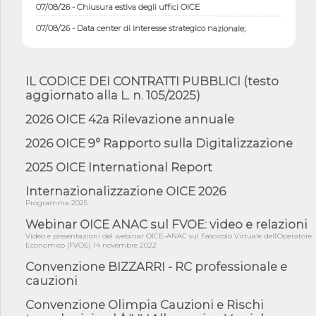
07/08/26 - Chiusura estiva degli uffici OICE
07/08/26 - Data center di interesse strategico nazionale;
interventi pe...
07/08/26 - Piano casa: dichiarato di interesse strategico;
nominata Com...
IL CODICE DEI CONTRATTI PUBBLICI (testo
07/08/26 - Ponte sullo Stretto di Messina: deliberata la
aggiornato alla L. n. 105/2025)
sussistenza di...
2026 OICE 42a Rilevazione annuale
07/08/26 - Tunnel Brennero, dal Cipess via libera al quinto lotto
costr...
2026 OICE 9° Rapporto sulla Digitalizzazione
06/08/26 - Istat, produzione industriale in calo dell'1% a giugno,
su a...
2025 OICE International Report
06/08/26 - Dal 3 agosto in vigore l'obbligo di energie rinnovabili
Internazionalizzazione OICE 2026
con ...
Programma 2025
06/08/26 - DL PA approvato in Cdm: contributi per
riqualificazione sism...
Webinar OICE ANAC sul FVOE: video e relazioni
Video e presentazioni del webinar OICE-ANAC sul Fascicolo Virtuale dell'Operatore
06/08/26 - CdM: approvato il d.lgs. di adeguamento all’AI Act in
Economico (FVOE) 14 novembre 2022
mate...
Convenzione BIZZARRI - RC professionale e
06/08/26 - DDL delegazione europea in Cdm per recepimento
cauzioni
norme UE in m...
Convenzione Olimpia Cauzioni e Rischi
05/08/26 - DL Infrastrutture e PNRR è legge: approvata oggi la
fiducia...