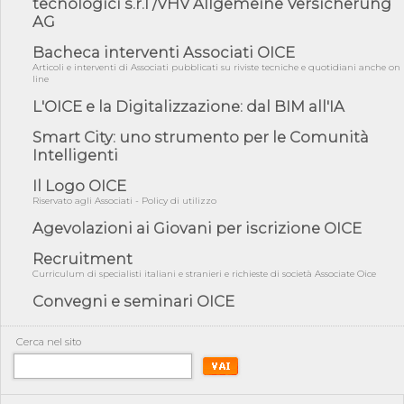
tecnologici s.r.l /VHV Allgemeine Versicherung
AG
05/08/26 - Focus OICE sul DDL di riforma della responsabilità
amminist...
Bacheca interventi Associati OICE
05/08/26 - Anac: pubblicata la Relazione illustrativa al Bando tipo
Articoli e interventi di Associati pubblicati su riviste tecniche e quotidiani anche on
2 s...
line
L'OICE e la Digitalizzazione: dal BIM all'IA
05/08/26 - SAVE THE DATE: Assemblea Pubblica Confindustria
Professioni ...
Smart City: uno strumento per le Comunità
05/08/26 - Successo OICE per il bando della Città metropolitana
Intelligenti
di Reg...
Il Logo OICE
05/08/26 - Lettera OICE per il bando della Giunta Regionale della
Campa...
Riservato agli Associati - Policy di utilizzo
04/08/26 - DL PA: previste cancellazioni da elenchi professionisti
Agevolazioni ai Giovani per iscrizione OICE
per ...
Recruitment
04/08/26 - International Sustainable Buildings Competition -
Curriculum di specialisti italiani e stranieri e richieste di società Associate Oice
COP31, An...
Convegni e seminari OICE
04/08/26 - CdS, project financing: progetto di fattibilità da
impugnar...
Cerca nel sito
04/08/26 - Rapporto Anac corruzione 2020-2026: procedimenti
penali per ...
04/08/26 - CdS: partecipazione alla gara non equivale ad
acquiescenza r...