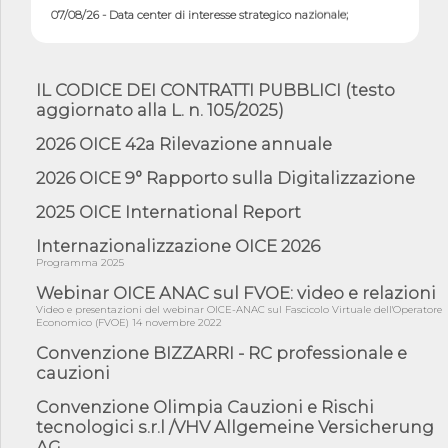
07/08/26 - Data center di interesse strategico nazionale;
interventi pe...
07/08/26 - Piano casa: dichiarato di interesse strategico;
nominata Com...
IL CODICE DEI CONTRATTI PUBBLICI (testo
07/08/26 - Ponte sullo Stretto di Messina: deliberata la
aggiornato alla L. n. 105/2025)
sussistenza di...
2026 OICE 42a Rilevazione annuale
07/08/26 - Tunnel Brennero, dal Cipess via libera al quinto lotto
costr...
2026 OICE 9° Rapporto sulla Digitalizzazione
06/08/26 - Istat, produzione industriale in calo dell'1% a giugno,
su a...
2025 OICE International Report
06/08/26 - Dal 3 agosto in vigore l'obbligo di energie rinnovabili
Internazionalizzazione OICE 2026
con ...
Programma 2025
06/08/26 - DL PA approvato in Cdm: contributi per
riqualificazione sism...
Webinar OICE ANAC sul FVOE: video e relazioni
Video e presentazioni del webinar OICE-ANAC sul Fascicolo Virtuale dell'Operatore
06/08/26 - CdM: approvato il d.lgs. di adeguamento all’AI Act in
Economico (FVOE) 14 novembre 2022
mate...
Convenzione BIZZARRI - RC professionale e
06/08/26 - DDL delegazione europea in Cdm per recepimento
cauzioni
norme UE in m...
Convenzione Olimpia Cauzioni e Rischi
05/08/26 - DL Infrastrutture e PNRR è legge: approvata oggi la
fiducia...
tecnologici s.r.l /VHV Allgemeine Versicherung
AG