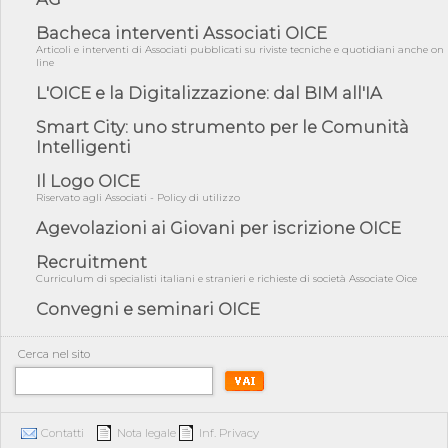
05/08/26 - Focus OICE sul DDL di riforma della responsabilità
amminist...
Bacheca interventi Associati OICE
05/08/26 - Anac: pubblicata la Relazione illustrativa al Bando tipo
Articoli e interventi di Associati pubblicati su riviste tecniche e quotidiani anche on
2 s...
line
05/08/26 - SAVE THE DATE: Assemblea Pubblica Confindustria
L'OICE e la Digitalizzazione: dal BIM all'IA
Professioni ...
Smart City: uno strumento per le Comunità
05/08/26 - Successo OICE per il bando della Città metropolitana
Intelligenti
di Reg...
05/08/26 - Lettera OICE per il bando della Giunta Regionale della
Il Logo OICE
Campa...
Riservato agli Associati - Policy di utilizzo
04/08/26 - DL PA: previste cancellazioni da elenchi professionisti
Agevolazioni ai Giovani per iscrizione OICE
per ...
Recruitment
04/08/26 - International Sustainable Buildings Competition -
Curriculum di specialisti italiani e stranieri e richieste di società Associate Oice
COP31, An...
Convegni e seminari OICE
04/08/26 - CdS, project financing: progetto di fattibilità da
impugnar...
04/08/26 - Rapporto Anac corruzione 2020-2026: procedimenti
Cerca nel sito
penali per ...
04/08/26 - CdS: partecipazione alla gara non equivale ad
acquiescenza r...
Contatti
Nota legale
Inf. Privacy
04/08/26 - DL Infrastrutture approvato alla Camera, passa ora al