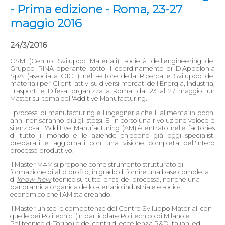
- Prima edizione - Roma, 23-27
maggio 2016
24/3/2016
CSM (Centro Sviluppo Materiali), società dell'engineering del
Gruppo RINA operante sotto il coordinamento di D'Appolonia
SpA (associata OICE) nel settore della Ricerca e Sviluppo dei
materiali per Clienti attivi su diversi mercati dell'Energia, Industria,
Trasporti e Difesa, organizza a Roma, dal 23 al 27 maggio, un
Master sul tema dell'Additive Manufacturing.
I processi di manufacturing e l'ingegneria che li alimenta in pochi
anni non saranno più gli stessi. E' in corso una rivoluzione veloce e
silenziosa: l'Additive Manufacturing (AM) è entrato nelle factories
di tutto il mondo e le aziende chiedono già oggi specialisti
preparati e aggiornati con una visione completa dell'intero
processo produttivo.
Il Master MAM si propone come strumento strutturato di
formazione di alto profilo, in grado di fornire una base completa
di
know-how
tecnico su tutte le fasi del processo, nonché una
panoramica organica dello scenario industriale e socio-
economico che l'AM sta creando.
Il Master unisce le competenze del Centro Sviluppo Materiali con
quelle dei Politecnici (in particolare Politecnico di Milano e
Politecnico di Torino) e dei centri di eccellenza R&D italiani ed