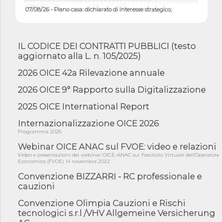
07/08/26 - Piano casa: dichiarato di interesse strategico;
nominata Com...
07/08/26 - Ponte sullo Stretto di Messina: deliberata la
sussistenza di...
IL CODICE DEI CONTRATTI PUBBLICI (testo
07/08/26 - Tunnel Brennero, dal Cipess via libera al quinto lotto
aggiornato alla L. n. 105/2025)
costr...
2026 OICE 42a Rilevazione annuale
06/08/26 - Istat, produzione industriale in calo dell'1% a giugno,
su a...
2026 OICE 9° Rapporto sulla Digitalizzazione
06/08/26 - Dal 3 agosto in vigore l'obbligo di energie rinnovabili
con ...
2025 OICE International Report
06/08/26 - DL PA approvato in Cdm: contributi per
Internazionalizzazione OICE 2026
riqualificazione sism...
Programma 2025
06/08/26 - CdM: approvato il d.lgs. di adeguamento all’AI Act in
mate...
Webinar OICE ANAC sul FVOE: video e relazioni
Video e presentazioni del webinar OICE-ANAC sul Fascicolo Virtuale dell'Operatore
06/08/26 - DDL delegazione europea in Cdm per recepimento
Economico (FVOE) 14 novembre 2022
norme UE in m...
Convenzione BIZZARRI - RC professionale e
05/08/26 - DL Infrastrutture e PNRR è legge: approvata oggi la
cauzioni
fiducia...
Convenzione Olimpia Cauzioni e Rischi
05/08/26 - Focus OICE sul DDL di riforma della responsabilità
amminist...
tecnologici s.r.l /VHV Allgemeine Versicherung