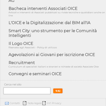
AG
05/08/26 - Anac: pubblicata la Relazione illustrativa al Bando tipo
2 s...
Bacheca interventi Associati OICE
05/08/26 - SAVE THE DATE: Assemblea Pubblica Confindustria
Articoli e interventi di Associati pubblicati su riviste tecniche e quotidiani anche on
Professioni ...
line
L'OICE e la Digitalizzazione: dal BIM all'IA
05/08/26 - Successo OICE per il bando della Città metropolitana
di Reg...
Smart City: uno strumento per le Comunità
05/08/26 - Lettera OICE per il bando della Giunta Regionale della
Intelligenti
Campa...
Il Logo OICE
04/08/26 - DL PA: previste cancellazioni da elenchi professionisti
per ...
Riservato agli Associati - Policy di utilizzo
04/08/26 - International Sustainable Buildings Competition -
Agevolazioni ai Giovani per iscrizione OICE
COP31, An...
Recruitment
04/08/26 - CdS, project financing: progetto di fattibilità da
Curriculum di specialisti italiani e stranieri e richieste di società Associate Oice
impugnar...
Convegni e seminari OICE
04/08/26 - Rapporto Anac corruzione 2020-2026: procedimenti
penali per ...
Cerca nel sito
04/08/26 - CdS: partecipazione alla gara non equivale ad
acquiescenza r...
04/08/26 - DL Infrastrutture approvato alla Camera, passa ora al
Senato
Contatti
Nota legale
Inf. Privacy
03/08/26 - TAR Piemonte: RUP può avvalersi di consulente