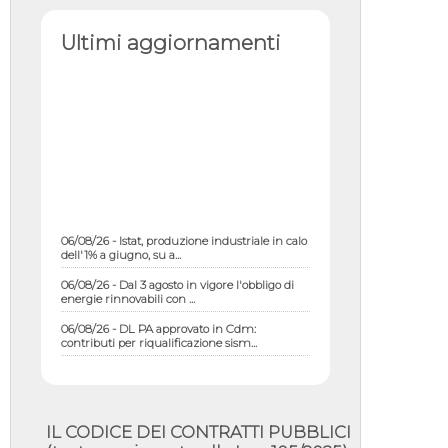
Ultimi aggiornamenti
06/08/26 - Istat, produzione industriale in calo
dell'1% a giugno, su a...
06/08/26 - Dal 3 agosto in vigore l'obbligo di
energie rinnovabili con ...
06/08/26 - DL PA approvato in Cdm:
contributi per riqualificazione sism...
06/08/26 - CdM: approvato il d.lgs. di
adeguamento all’AI Act in mate...
06/08/26 - DDL delegazione europea in Cdm
per recepimento norme UE in m...
IL CODICE DEI CONTRATTI PUBBLICI