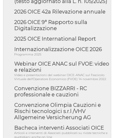
(testo aggiornato alla L. n. 105/2025)
05/08/26 - DL Infrastrutture e PNRR è legge:
approvata oggi la fiducia...
2026 OICE 42a Rilevazione annuale
05/08/26 - Focus OICE sul DDL di riforma
della responsabilità amminist...
2026 OICE 9° Rapporto sulla
Digitalizzazione
05/08/26 - Anac: pubblicata la Relazione
illustrativa al Bando tipo 2 s...
2025 OICE International Report
05/08/26 - SAVE THE DATE: Assemblea
Pubblica Confindustria Professioni ...
Internazionalizzazione OICE 2026
Programma 2025
05/08/26 - Successo OICE per il bando della
Città metropolitana di Reg...
Webinar OICE ANAC sul FVOE: video
05/08/26 - Lettera OICE per il bando della
e relazioni
Giunta Regionale della Campa...
Video e presentazioni del webinar OICE-ANAC sul Fascicolo
Virtuale dell'Operatore Economico (FVOE) 14 novembre 2022
04/08/26 - DL PA: previste cancellazioni da
elenchi professionisti per ...
Convenzione BIZZARRI - RC
professionale e cauzioni
04/08/26 - International Sustainable
Buildings Competition - COP31, An...
Convenzione Olimpia Cauzioni e
04/08/26 - CdS, project financing: progetto di
Rischi tecnologici s.r.l /VHV
fattibilità da impugnar...
Allgemeine Versicherung AG
04/08/26 - Rapporto Anac corruzione 2020-
2026: procedimenti penali per ...
Bacheca interventi Associati OICE
Articoli e interventi di Associati pubblicati su riviste tecniche e
04/08/26 - CdS: partecipazione alla gara non
quotidiani anche on line