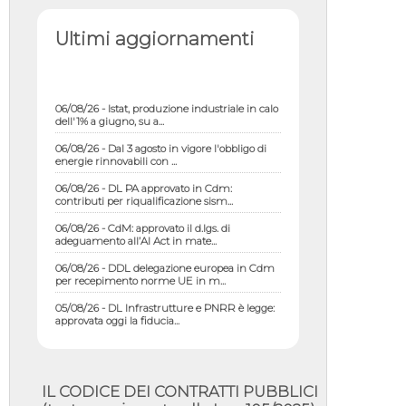
Ultimi aggiornamenti
06/08/26 - Istat, produzione industriale in calo
dell'1% a giugno, su a...
06/08/26 - Dal 3 agosto in vigore l'obbligo di
energie rinnovabili con ...
06/08/26 - DL PA approvato in Cdm:
contributi per riqualificazione sism...
06/08/26 - CdM: approvato il d.lgs. di
adeguamento all’AI Act in mate...
06/08/26 - DDL delegazione europea in Cdm
per recepimento norme UE in m...
05/08/26 - DL Infrastrutture e PNRR è legge:
approvata oggi la fiducia...
05/08/26 - Focus OICE sul DDL di riforma
della responsabilità amminist...
05/08/26 - Anac: pubblicata la Relazione
IL CODICE DEI CONTRATTI PUBBLICI
illustrativa al Bando tipo 2 s...