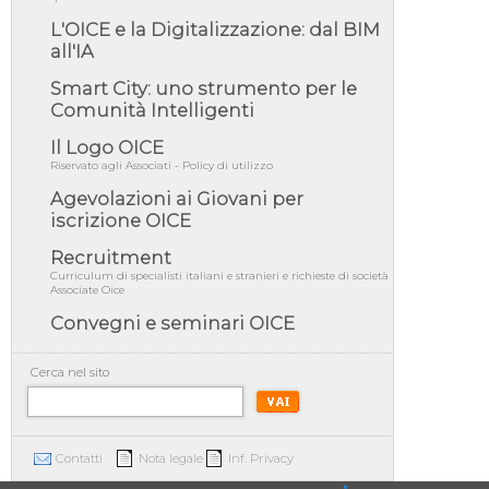
03/08/26 - Gruppo FS: nel primo semestre
2026 3 mld di aggiudicazioni e...
L'OICE e la Digitalizzazione: dal BIM
all'IA
03/08/26 - Conferenza Obiettivo Export:
Imprese e Territori del Centro ...
Smart City: uno strumento per le
03/08/26 - TAR Sicilia: raggruppate devono
Comunità Intelligenti
possedere requisiti per eseg...
Il Logo OICE
03/08/26 - TAR Lazio - Latina: omesso
sopralluogo obbligatorio non può...
Riservato agli Associati - Policy di utilizzo
Agevolazioni ai Giovani per
03/08/26 - Investimenti stradali nei piccoli
Comuni: dal MIT ulteriori ...
iscrizione OICE
31/07/26 - On line il testo integrale della
Recruitment
Rilevazione annuale OICE/CE...
Curriculum di specialisti italiani e stranieri e richieste di società
Associate Oice
31/07/26 - MASE: approvata la nuova guida
operativa dei certificati bia...
Convegni e seminari OICE
Cerca nel sito
Contatti
Nota legale
Inf. Privacy