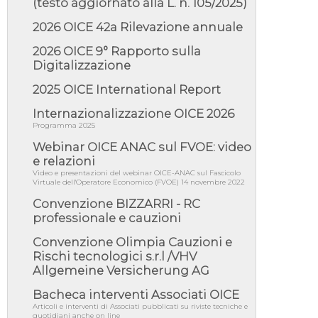
(testo aggiornato alla L. n. 105/2025)
05/08/26 - SAVE THE DATE: Assemblea
Pubblica Confindustria Professioni ...
2026 OICE 42a Rilevazione annuale
05/08/26 - Successo OICE per il bando della
2026 OICE 9° Rapporto sulla
Città metropolitana di Reg...
Digitalizzazione
05/08/26 - Lettera OICE per il bando della
Giunta Regionale della Campa...
2025 OICE International Report
04/08/26 - DL PA: previste cancellazioni da
Internazionalizzazione OICE 2026
elenchi professionisti per ...
Programma 2025
04/08/26 - International Sustainable
Buildings Competition - COP31, An...
Webinar OICE ANAC sul FVOE: video
e relazioni
04/08/26 - CdS, project financing: progetto di
Video e presentazioni del webinar OICE-ANAC sul Fascicolo
fattibilità da impugnar...
Virtuale dell'Operatore Economico (FVOE) 14 novembre 2022
04/08/26 - Rapporto Anac corruzione 2020-
Convenzione BIZZARRI - RC
2026: procedimenti penali per ...
professionale e cauzioni
04/08/26 - CdS: partecipazione alla gara non
equivale ad acquiescenza r...
Convenzione Olimpia Cauzioni e
Rischi tecnologici s.r.l /VHV
04/08/26 - DL Infrastrutture approvato alla
Allgemeine Versicherung AG
Camera, passa ora al Senato
03/08/26 - TAR Piemonte: RUP può avvalersi
Bacheca interventi Associati OICE
di consulente esterno per v...
Articoli e interventi di Associati pubblicati su riviste tecniche e
quotidiani anche on line