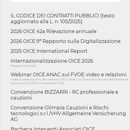
Professioni ...
05/08/26 - Successo OICE per il bando della Città metropolitana
di Reg...
IL CODICE DEI CONTRATTI PUBBLICI (testo
aggiornato alla L. n. 105/2025)
05/08/26 - Lettera OICE per il bando della Giunta Regionale della
Campa...
2026 OICE 42a Rilevazione annuale
04/08/26 - DL PA: previste cancellazioni da elenchi professionisti
per ...
2026 OICE 9° Rapporto sulla Digitalizzazione
04/08/26 - International Sustainable Buildings Competition -
2025 OICE International Report
COP31, An...
Internazionalizzazione OICE 2026
04/08/26 - CdS, project financing: progetto di fattibilità da
impugnar...
Programma 2025
04/08/26 - Rapporto Anac corruzione 2020-2026: procedimenti
Webinar OICE ANAC sul FVOE: video e relazioni
penali per ...
Video e presentazioni del webinar OICE-ANAC sul Fascicolo Virtuale dell'Operatore
Economico (FVOE) 14 novembre 2022
04/08/26 - CdS: partecipazione alla gara non equivale ad
acquiescenza r...
Convenzione BIZZARRI - RC professionale e
cauzioni
04/08/26 - DL Infrastrutture approvato alla Camera, passa ora al
Senato
Convenzione Olimpia Cauzioni e Rischi
03/08/26 - TAR Piemonte: RUP può avvalersi di consulente
tecnologici s.r.l /VHV Allgemeine Versicherung
esterno per v...
AG
03/08/26 - Gruppo FS: nel primo semestre 2026 3 mld di
Bacheca interventi Associati OICE
aggiudicazioni e...