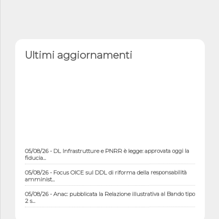
Ultimi aggiornamenti
05/08/26 - DL Infrastrutture e PNRR è legge: approvata oggi la
fiducia...
05/08/26 - Focus OICE sul DDL di riforma della responsabilità
amminist...
05/08/26 - Anac: pubblicata la Relazione illustrativa al Bando tipo
2 s...
05/08/26 - SAVE THE DATE: Assemblea Pubblica Confindustria