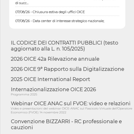
di succ...
07/08/26 - Chiusura estiva degli uffici OICE
07/08/26 - Data center di interesse strategico nazionale;
interventi pe...
07/08/26 - Piano casa: dichiarato di interesse strategico;
nominata Com...
IL CODICE DEI CONTRATTI PUBBLICI (testo
07/08/26 - Ponte sullo Stretto di Messina: deliberata la
aggiornato alla L. n. 105/2025)
sussistenza di...
2026 OICE 42a Rilevazione annuale
07/08/26 - Tunnel Brennero, dal Cipess via libera al quinto lotto
costr...
2026 OICE 9° Rapporto sulla Digitalizzazione
06/08/26 - Istat, produzione industriale in calo dell'1% a giugno,
su a...
2025 OICE International Report
06/08/26 - Dal 3 agosto in vigore l'obbligo di energie rinnovabili
Internazionalizzazione OICE 2026
con ...
Programma 2025
06/08/26 - DL PA approvato in Cdm: contributi per
riqualificazione sism...
Webinar OICE ANAC sul FVOE: video e relazioni
Video e presentazioni del webinar OICE-ANAC sul Fascicolo Virtuale dell'Operatore
06/08/26 - CdM: approvato il d.lgs. di adeguamento all’AI Act in
Economico (FVOE) 14 novembre 2022
mate...
Convenzione BIZZARRI - RC professionale e
06/08/26 - DDL delegazione europea in Cdm per recepimento
cauzioni
norme UE in m...