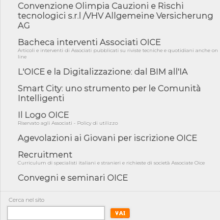
Convenzione Olimpia Cauzioni e Rischi
05/08/26 - DL Infrastrutture e PNRR è legge: approvata oggi la
fiducia...
tecnologici s.r.l /VHV Allgemeine Versicherung
AG
05/08/26 - Focus OICE sul DDL di riforma della responsabilità
amminist...
Bacheca interventi Associati OICE
05/08/26 - Anac: pubblicata la Relazione illustrativa al Bando tipo
Articoli e interventi di Associati pubblicati su riviste tecniche e quotidiani anche on
2 s...
line
L'OICE e la Digitalizzazione: dal BIM all'IA
05/08/26 - SAVE THE DATE: Assemblea Pubblica Confindustria
Professioni ...
Smart City: uno strumento per le Comunità
05/08/26 - Successo OICE per il bando della Città metropolitana
Intelligenti
di Reg...
Il Logo OICE
05/08/26 - Lettera OICE per il bando della Giunta Regionale della
Campa...
Riservato agli Associati - Policy di utilizzo
04/08/26 - DL PA: previste cancellazioni da elenchi professionisti
Agevolazioni ai Giovani per iscrizione OICE
per ...
Recruitment
04/08/26 - International Sustainable Buildings Competition -
Curriculum di specialisti italiani e stranieri e richieste di società Associate Oice
COP31, An...
Convegni e seminari OICE
04/08/26 - CdS, project financing: progetto di fattibilità da
impugnar...
Cerca nel sito
04/08/26 - Rapporto Anac corruzione 2020-2026: procedimenti
penali per ...