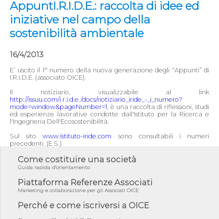
AppuntI.R.I.D.E.: raccolta di idee ed
iniziative nel campo della
sostenibilità ambientale
16/4/2013
E’ uscito il 1° numero della nuova generazione degli “Appunti” di
I.R.I.D.E. (associato OICE).
Il notiziario, visualizzabile al link
http://issuu.com/i.r.i.d.e./docs/notiziario_iride_-_i_numero?
mode=window&pageNumber=1
, è una raccolta di riflessioni, studi
ed esperienze lavorative condotte dall'Istituto per la Ricerca e
l'Ingegneria Dell'Ecosostenibilità.
Sul sito
www.istituto-iride.com
sono consultabili i numeri
precedenti. (E.S.)
Come costituire una società
Guida rapida d'orientamento
Piattaforma Referenze Associati
Marketing e collaborazione per gli Associati OICE
Perché e come iscriversi a OICE