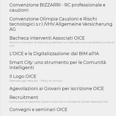
Convenzione BIZZARRI - RC professionale e
06/08/26 - DDL delegazione europea in Cdm per recepimento
cauzioni
norme UE in m...
Convenzione Olimpia Cauzioni e Rischi
05/08/26 - DL Infrastrutture e PNRR è legge: approvata oggi la
fiducia...
tecnologici s.r.l /VHV Allgemeine Versicherung
AG
05/08/26 - Focus OICE sul DDL di riforma della responsabilità
amminist...
Bacheca interventi Associati OICE
05/08/26 - Anac: pubblicata la Relazione illustrativa al Bando tipo
Articoli e interventi di Associati pubblicati su riviste tecniche e quotidiani anche on
2 s...
line
L'OICE e la Digitalizzazione: dal BIM all'IA
05/08/26 - SAVE THE DATE: Assemblea Pubblica Confindustria
Professioni ...
Smart City: uno strumento per le Comunità
05/08/26 - Successo OICE per il bando della Città metropolitana
Intelligenti
di Reg...
Il Logo OICE
05/08/26 - Lettera OICE per il bando della Giunta Regionale della
Campa...
Riservato agli Associati - Policy di utilizzo
04/08/26 - DL PA: previste cancellazioni da elenchi professionisti
Agevolazioni ai Giovani per iscrizione OICE
per ...
Recruitment
04/08/26 - International Sustainable Buildings Competition -
Curriculum di specialisti italiani e stranieri e richieste di società Associate Oice
COP31, An...
Convegni e seminari OICE
04/08/26 - CdS, project financing: progetto di fattibilità da
impugnar...