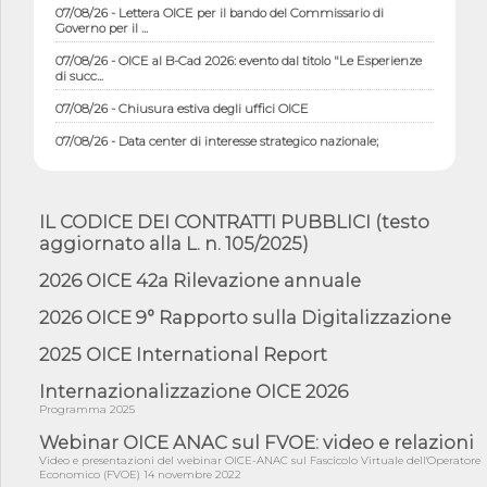
07/08/26 - Lettera OICE per il bando del Commissario di
Governo per il ...
07/08/26 - OICE al B-Cad 2026: evento dal titolo "Le Esperienze
di succ...
07/08/26 - Chiusura estiva degli uffici OICE
07/08/26 - Data center di interesse strategico nazionale;
interventi pe...
07/08/26 - Piano casa: dichiarato di interesse strategico;
nominata Com...
IL CODICE DEI CONTRATTI PUBBLICI (testo
07/08/26 - Ponte sullo Stretto di Messina: deliberata la
aggiornato alla L. n. 105/2025)
sussistenza di...
2026 OICE 42a Rilevazione annuale
07/08/26 - Tunnel Brennero, dal Cipess via libera al quinto lotto
costr...
2026 OICE 9° Rapporto sulla Digitalizzazione
06/08/26 - Istat, produzione industriale in calo dell'1% a giugno,
su a...
2025 OICE International Report
06/08/26 - Dal 3 agosto in vigore l'obbligo di energie rinnovabili
Internazionalizzazione OICE 2026
con ...
Programma 2025
06/08/26 - DL PA approvato in Cdm: contributi per
riqualificazione sism...
Webinar OICE ANAC sul FVOE: video e relazioni
Video e presentazioni del webinar OICE-ANAC sul Fascicolo Virtuale dell'Operatore
06/08/26 - CdM: approvato il d.lgs. di adeguamento all’AI Act in
Economico (FVOE) 14 novembre 2022
mate...