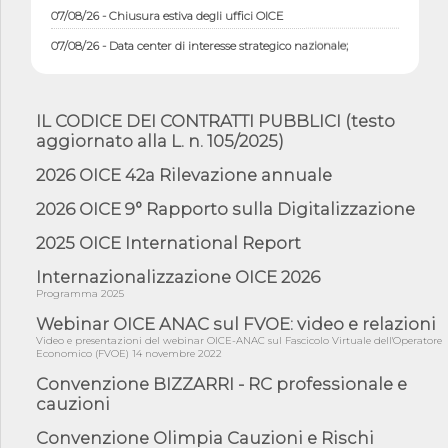
07/08/26 - Chiusura estiva degli uffici OICE
07/08/26 - Data center di interesse strategico nazionale;
interventi pe...
07/08/26 - Piano casa: dichiarato di interesse strategico;
nominata Com...
IL CODICE DEI CONTRATTI PUBBLICI (testo
07/08/26 - Ponte sullo Stretto di Messina: deliberata la
aggiornato alla L. n. 105/2025)
sussistenza di...
2026 OICE 42a Rilevazione annuale
07/08/26 - Tunnel Brennero, dal Cipess via libera al quinto lotto
costr...
2026 OICE 9° Rapporto sulla Digitalizzazione
06/08/26 - Istat, produzione industriale in calo dell'1% a giugno,
su a...
2025 OICE International Report
06/08/26 - Dal 3 agosto in vigore l'obbligo di energie rinnovabili
Internazionalizzazione OICE 2026
con ...
Programma 2025
06/08/26 - DL PA approvato in Cdm: contributi per
riqualificazione sism...
Webinar OICE ANAC sul FVOE: video e relazioni
Video e presentazioni del webinar OICE-ANAC sul Fascicolo Virtuale dell'Operatore
06/08/26 - CdM: approvato il d.lgs. di adeguamento all’AI Act in
Economico (FVOE) 14 novembre 2022
mate...
Convenzione BIZZARRI - RC professionale e
06/08/26 - DDL delegazione europea in Cdm per recepimento
cauzioni
norme UE in m...
Convenzione Olimpia Cauzioni e Rischi
05/08/26 - DL Infrastrutture e PNRR è legge: approvata oggi la