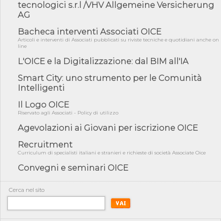
fiducia...
tecnologici s.r.l /VHV Allgemeine Versicherung
AG
05/08/26 - Focus OICE sul DDL di riforma della responsabilità
amminist...
Bacheca interventi Associati OICE
05/08/26 - Anac: pubblicata la Relazione illustrativa al Bando tipo
Articoli e interventi di Associati pubblicati su riviste tecniche e quotidiani anche on
2 s...
line
05/08/26 - SAVE THE DATE: Assemblea Pubblica Confindustria
L'OICE e la Digitalizzazione: dal BIM all'IA
Professioni ...
Smart City: uno strumento per le Comunità
05/08/26 - Successo OICE per il bando della Città metropolitana
Intelligenti
di Reg...
05/08/26 - Lettera OICE per il bando della Giunta Regionale della
Il Logo OICE
Campa...
Riservato agli Associati - Policy di utilizzo
04/08/26 - DL PA: previste cancellazioni da elenchi professionisti
Agevolazioni ai Giovani per iscrizione OICE
per ...
Recruitment
04/08/26 - International Sustainable Buildings Competition -
Curriculum di specialisti italiani e stranieri e richieste di società Associate Oice
COP31, An...
Convegni e seminari OICE
04/08/26 - CdS, project financing: progetto di fattibilità da
impugnar...
04/08/26 - Rapporto Anac corruzione 2020-2026: procedimenti
Cerca nel sito
penali per ...
04/08/26 - CdS: partecipazione alla gara non equivale ad
acquiescenza r...