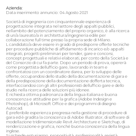
Azienda:
Data inserimento annuncio: 04 Agosto 2021
Società di ingegneria con cinquantennale esperienza di
progettazione integrata nel settore degli appalti pubblici,
nellambito del potenziamento del proprio organico, è alla ricerca
di un/a laureato/a in architettura/ingegneria edile per
collaborazione full time presso la propria sede di Milano.
L candidato/a deve essere in grado di predisporre offerte tecniche
per procedure pubbliche di affidamento di incarico e/o appalti
integrati, progetti preliminari per tender, gare e concorsi,
concept progettuali e relativi elaborati, per conto della Società e
del Consorzio di cui fa parte. Dopo un periodo di prova, opererà
come progettista dellufficio gare, lavorando in team e
confrontatosi con un coordinatore darea, per lo sviluppo delle
offerte, occupandosi dello studio della documentazione di gara e
della predisposizione della documentazione dofferta tecnica,
interfacciandosi con gli altri professionisti dellufficio gare e dello
studio nella ricerca delle soluzioni più idonee.
È richiesta ottima padronanza della lingua italiana e buona
conoscenza e attitudine per la grafica (Adobe Indesign e
Photoshop), di Microsoft Office e dei programmi di disegno
Autocad.
È preferibile esperienza pregressa nella gestione di procedure di
gara ed è gradita la conoscenza di Adobe Illustrator, di software di
modellazione tridimensionale Revit Architecture e Sketchup, di
renderizzazione e grafica, nonché buona conoscenza della lingua
inglese.
Si richiede entusiasmo, propositività, professionalità, serietà,