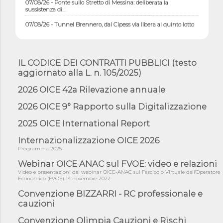
sussistenza di...
07/08/26 - Tunnel Brennero, dal Cipess via libera al quinto lotto
costr...
06/08/26 - Istat, produzione industriale in calo dell'1% a giugno,
su a...
IL CODICE DEI CONTRATTI PUBBLICI (testo
06/08/26 - Dal 3 agosto in vigore l'obbligo di energie rinnovabili
aggiornato alla L. n. 105/2025)
con ...
06/08/26 - DL PA approvato in Cdm: contributi per
2026 OICE 42a Rilevazione annuale
riqualificazione sism...
2026 OICE 9° Rapporto sulla Digitalizzazione
06/08/26 - CdM: approvato il d.lgs. di adeguamento all’AI Act in
mate...
2025 OICE International Report
06/08/26 - DDL delegazione europea in Cdm per recepimento
norme UE in m...
Internazionalizzazione OICE 2026
Programma 2025
05/08/26 - DL Infrastrutture e PNRR è legge: approvata oggi la
fiducia...
Webinar OICE ANAC sul FVOE: video e relazioni
Video e presentazioni del webinar OICE-ANAC sul Fascicolo Virtuale dell'Operatore
05/08/26 - Focus OICE sul DDL di riforma della responsabilità
Economico (FVOE) 14 novembre 2022
amminist...
Convenzione BIZZARRI - RC professionale e
05/08/26 - Anac: pubblicata la Relazione illustrativa al Bando tipo
cauzioni
2 s...
05/08/26 - SAVE THE DATE: Assemblea Pubblica Confindustria
Convenzione Olimpia Cauzioni e Rischi