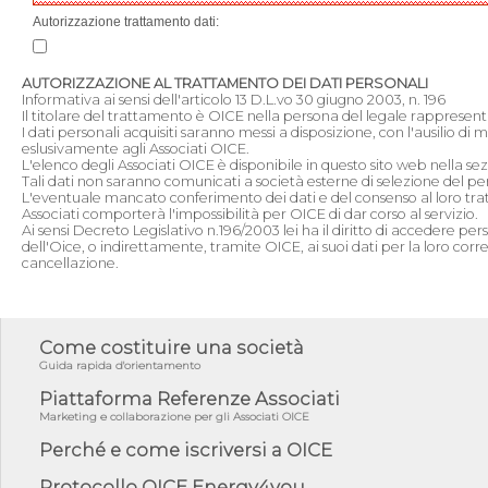
Autorizzazione trattamento dati:
AUTORIZZAZIONE AL TRATTAMENTO DEI DATI PERSONALI
Informativa ai sensi dell'articolo 13 D.L.vo 30 giugno 2003, n. 196
Il titolare del trattamento è OICE nella persona del legale rappresen
I dati personali acquisiti saranno messi a disposizione, con l'ausilio di 
eslusivamente agli Associati OICE.
L'elenco degli Associati OICE è disponibile in questo sito web nella sezi
Tali dati non saranno comunicati a società esterne di selezione del pe
L'eventuale mancato conferimento dei dati e del consenso al loro tr
Associati comporterà l'impossibilità per OICE di dar corso al servizio.
Ai sensi Decreto Legislativo n.196/2003 lei ha il diritto di accedere per
dell'Oice, o indirettamente, tramite OICE, ai suoi dati per la loro cor
cancellazione.
Come costituire una società
Guida rapida d'orientamento
Piattaforma Referenze Associati
Marketing e collaborazione per gli Associati OICE
Perché e come iscriversi a OICE
Protocollo OICE Energy4you