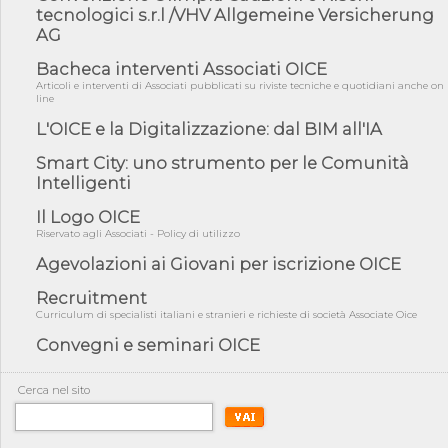
Professioni ...
tecnologici s.r.l /VHV Allgemeine Versicherung
AG
05/08/26 - Successo OICE per il bando della Città metropolitana
di Reg...
Bacheca interventi Associati OICE
05/08/26 - Lettera OICE per il bando della Giunta Regionale della
Articoli e interventi di Associati pubblicati su riviste tecniche e quotidiani anche on
Campa...
line
04/08/26 - DL PA: previste cancellazioni da elenchi professionisti
L'OICE e la Digitalizzazione: dal BIM all'IA
per ...
Smart City: uno strumento per le Comunità
04/08/26 - International Sustainable Buildings Competition -
Intelligenti
COP31, An...
04/08/26 - CdS, project financing: progetto di fattibilità da
Il Logo OICE
impugnar...
Riservato agli Associati - Policy di utilizzo
04/08/26 - Rapporto Anac corruzione 2020-2026: procedimenti
Agevolazioni ai Giovani per iscrizione OICE
penali per ...
Recruitment
04/08/26 - CdS: partecipazione alla gara non equivale ad
acquiescenza r...
Curriculum di specialisti italiani e stranieri e richieste di società Associate Oice
Convegni e seminari OICE
04/08/26 - DL Infrastrutture approvato alla Camera, passa ora al
Senato
03/08/26 - TAR Piemonte: RUP può avvalersi di consulente
Cerca nel sito
esterno per v...