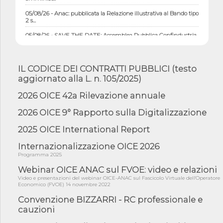
05/08/26 - Anac: pubblicata la Relazione illustrativa al Bando tipo
2 s...
05/08/26 - SAVE THE DATE: Assemblea Pubblica Confindustria
Professioni ...
05/08/26 - Successo OICE per il bando della Città metropolitana
di Reg...
IL CODICE DEI CONTRATTI PUBBLICI (testo
05/08/26 - Lettera OICE per il bando della Giunta Regionale della
aggiornato alla L. n. 105/2025)
Campa...
2026 OICE 42a Rilevazione annuale
04/08/26 - DL PA: previste cancellazioni da elenchi professionisti
per ...
2026 OICE 9° Rapporto sulla Digitalizzazione
04/08/26 - International Sustainable Buildings Competition -
COP31, An...
2025 OICE International Report
04/08/26 - CdS, project financing: progetto di fattibilità da
Internazionalizzazione OICE 2026
impugnar...
Programma 2025
04/08/26 - Rapporto Anac corruzione 2020-2026: procedimenti
Webinar OICE ANAC sul FVOE: video e relazioni
penali per ...
Video e presentazioni del webinar OICE-ANAC sul Fascicolo Virtuale dell'Operatore
Economico (FVOE) 14 novembre 2022
04/08/26 - CdS: partecipazione alla gara non equivale ad
acquiescenza r...
Convenzione BIZZARRI - RC professionale e
04/08/26 - DL Infrastrutture approvato alla Camera, passa ora al
cauzioni
Senato