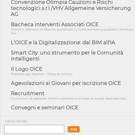
Convenzione Olimpia Cauzioni e Rischi
03/08/26 - TAR Piemonte: RUP può avvalersi di consulente
tecnologici s.r.l /VHV Allgemeine Versicherung
esterno per v...
AG
03/08/26 - Gruppo FS: nel primo semestre 2026 3 mld di
aggiudicazioni e...
Bacheca interventi Associati OICE
Articoli e interventi di Associati pubblicati su riviste tecniche e quotidiani anche on
03/08/26 - Conferenza Obiettivo Export: Imprese e Territori del
line
Centro ...
L'OICE e la Digitalizzazione: dal BIM all'IA
03/08/26 - TAR Sicilia: raggruppate devono possedere requisiti
per eseg...
Smart City: uno strumento per le Comunità
03/08/26 - TAR Lazio - Latina: omesso sopralluogo obbligatorio
Intelligenti
non può...
Il Logo OICE
03/08/26 - Investimenti stradali nei piccoli Comuni: dal MIT
Riservato agli Associati - Policy di utilizzo
ulteriori ...
Agevolazioni ai Giovani per iscrizione OICE
31/07/26 - On line il testo integrale della Rilevazione annuale
OICE/CE...
Recruitment
31/07/26 - MASE: approvata la nuova guida operativa dei
Curriculum di specialisti italiani e stranieri e richieste di società Associate Oice
certificati bia...
Convegni e seminari OICE
31/07/26 - Piano Mattei countries: Ethiopia Borana Resilient
Water Deve...
Cerca nel sito
31/07/26 - On line le Classifiche OICE 2026: fatturati, settori e
attiv...