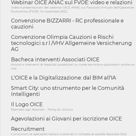
riqualificazione sism...
Webinar OICE ANAC sul FVOE: video e relazioni
Video e presentazioni del webinar OICE-ANAC sul Fascicolo Virtuale dell'Operatore
06/08/26 - CdM: approvato il d.lgs. di adeguamento all’AI Act in
Economico (FVOE) 14 novembre 2022
mate...
Convenzione BIZZARRI - RC professionale e
06/08/26 - DDL delegazione europea in Cdm per recepimento
cauzioni
norme UE in m...
Convenzione Olimpia Cauzioni e Rischi
05/08/26 - DL Infrastrutture e PNRR è legge: approvata oggi la
fiducia...
tecnologici s.r.l /VHV Allgemeine Versicherung
AG
05/08/26 - Focus OICE sul DDL di riforma della responsabilità
amminist...
Bacheca interventi Associati OICE
05/08/26 - Anac: pubblicata la Relazione illustrativa al Bando tipo
Articoli e interventi di Associati pubblicati su riviste tecniche e quotidiani anche on
2 s...
line
L'OICE e la Digitalizzazione: dal BIM all'IA
05/08/26 - SAVE THE DATE: Assemblea Pubblica Confindustria
Professioni ...
Smart City: uno strumento per le Comunità
05/08/26 - Successo OICE per il bando della Città metropolitana
Intelligenti
di Reg...
Il Logo OICE
05/08/26 - Lettera OICE per il bando della Giunta Regionale della
Campa...
Riservato agli Associati - Policy di utilizzo
04/08/26 - DL PA: previste cancellazioni da elenchi professionisti
Agevolazioni ai Giovani per iscrizione OICE
per ...
Recruitment
04/08/26 - International Sustainable Buildings Competition -
Curriculum di specialisti italiani e stranieri e richieste di società Associate Oice
COP31, An...