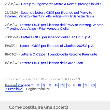
26/03/24 -
Gara prolungamento Metro A Roma: proroga in vista
25/03/24 -
Seconda lettera OICE per il bando del Provv.to
Interreg. Veneto - Trentino Alto Adige - Friuli Venezia Giulia
21/03/24 -
Lettera OICE per il bando del Provv.to Interreg. Veneto
- Trentino Alto Adige - Friuli Venezia Giulia
20/03/24 -
Lettera OICE per il bando della SACBO S.p.A.
19/03/24 -
Lettera OICE per il bando di Giubileo 2025 S.p.A.
18/03/24 -
Lettera OICE per il bando della Regione Piemonte
15/03/24 -
Lettera OICE per il bando della AreaCom
Documenti visualizzati 30 - Documenti totali 2321
Pagina
Precedenti
11
12
13
14
15
16
17
18
19
20
Successive
- Pagine totali 78
Come costituire una società