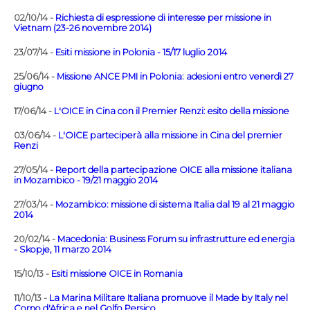
02/10/14 -
Richiesta di espressione di interesse per missione in
Vietnam (23-26 novembre 2014)
23/07/14 -
Esiti missione in Polonia - 15/17 luglio 2014
25/06/14 -
Missione ANCE PMI in Polonia: adesioni entro venerdì 27
giugno
17/06/14 -
L'OICE in Cina con il Premier Renzi: esito della missione
03/06/14 -
L'OICE parteciperà alla missione in Cina del premier
Renzi
27/05/14 -
Report della partecipazione OICE alla missione italiana
in Mozambico - 19/21 maggio 2014
27/03/14 -
Mozambico: missione di sistema Italia dal 19 al 21 maggio
2014
20/02/14 -
Macedonia: Business Forum su infrastrutture ed energia
- Skopje, 11 marzo 2014
15/10/13 -
Esiti missione OICE in Romania
11/10/13 -
La Marina Militare Italiana promuove il Made by Italy nel
Corno d'Africa e nel Golfo Persico.