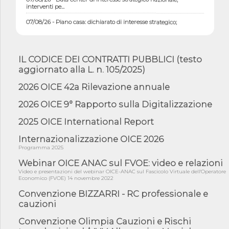
interventi pe...
07/08/26 - Piano casa: dichiarato di interesse strategico;
nominata Com...
07/08/26 - Ponte sullo Stretto di Messina: deliberata la
sussistenza di...
IL CODICE DEI CONTRATTI PUBBLICI (testo
07/08/26 - Tunnel Brennero, dal Cipess via libera al quinto lotto
aggiornato alla L. n. 105/2025)
costr...
2026 OICE 42a Rilevazione annuale
06/08/26 - Istat, produzione industriale in calo dell'1% a giugno,
su a...
2026 OICE 9° Rapporto sulla Digitalizzazione
06/08/26 - Dal 3 agosto in vigore l'obbligo di energie rinnovabili
con ...
2025 OICE International Report
06/08/26 - DL PA approvato in Cdm: contributi per
Internazionalizzazione OICE 2026
riqualificazione sism...
Programma 2025
06/08/26 - CdM: approvato il d.lgs. di adeguamento all’AI Act in
mate...
Webinar OICE ANAC sul FVOE: video e relazioni
Video e presentazioni del webinar OICE-ANAC sul Fascicolo Virtuale dell'Operatore
06/08/26 - DDL delegazione europea in Cdm per recepimento
Economico (FVOE) 14 novembre 2022
norme UE in m...
Convenzione BIZZARRI - RC professionale e
05/08/26 - DL Infrastrutture e PNRR è legge: approvata oggi la
cauzioni
fiducia...
Convenzione Olimpia Cauzioni e Rischi
05/08/26 - Focus OICE sul DDL di riforma della responsabilità
amminist...