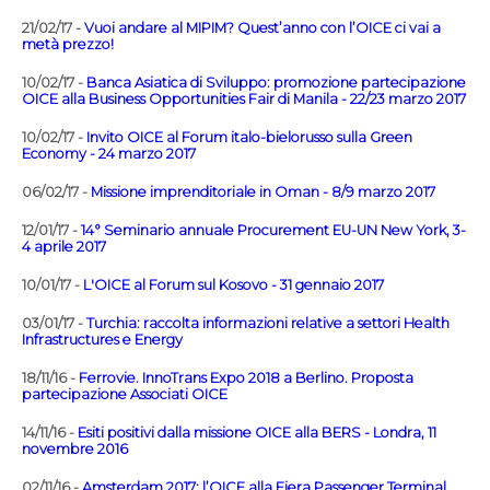
21/02/17 -
Vuoi andare al MIPIM? Quest’anno con l’OICE ci vai a
metà prezzo!
10/02/17 -
Banca Asiatica di Sviluppo: promozione partecipazione
OICE alla Business Opportunities Fair di Manila - 22/23 marzo 2017
10/02/17 -
Invito OICE al Forum italo-bielorusso sulla Green
Economy - 24 marzo 2017
06/02/17 -
Missione imprenditoriale in Oman - 8/9 marzo 2017
12/01/17 -
14° Seminario annuale Procurement EU-UN New York, 3-
4 aprile 2017
10/01/17 -
L'OICE al Forum sul Kosovo - 31 gennaio 2017
03/01/17 -
Turchia: raccolta informazioni relative a settori Health
Infrastructures e Energy
18/11/16 -
Ferrovie. InnoTrans Expo 2018 a Berlino. Proposta
partecipazione Associati OICE
14/11/16 -
Esiti positivi dalla missione OICE alla BERS - Londra, 11
novembre 2016
02/11/16 -
Amsterdam 2017: l’OICE alla Fiera Passenger Terminal.