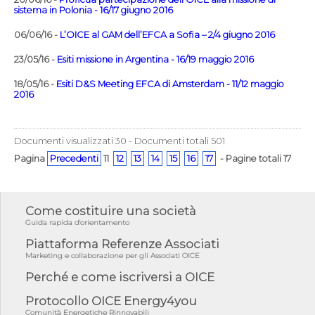
sistema in Polonia - 16/17 giugno 2016
06/06/16 -
L’OICE al GAM dell’EFCA a Sofia – 2/4 giugno 2016
23/05/16 -
Esiti missione in Argentina - 16/19 maggio 2016
18/05/16 -
Esiti D&S Meeting EFCA di Amsterdam - 11/12 maggio
2016
Documenti visualizzati 30 - Documenti totali 501
Pagina
Precedenti
11
12
13
14
15
16
17
- Pagine totali 17
Come costituire una società
Guida rapida d'orientamento
Piattaforma Referenze Associati
Marketing e collaborazione per gli Associati OICE
Perché e come iscriversi a OICE
Protocollo OICE Energy4you
Comunità Energetiche Rinnovabili