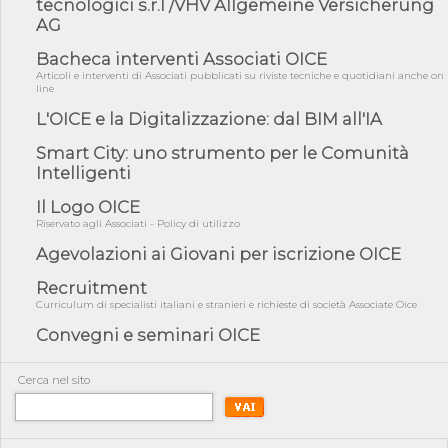
tecnologici s.r.l /VHV Allgemeine Versicherung
AG
05/08/26 - Anac: pubblicata la Relazione illustrativa al Bando tipo
2 s...
Bacheca interventi Associati OICE
05/08/26 - SAVE THE DATE: Assemblea Pubblica Confindustria
Articoli e interventi di Associati pubblicati su riviste tecniche e quotidiani anche on
Professioni ...
line
L'OICE e la Digitalizzazione: dal BIM all'IA
05/08/26 - Successo OICE per il bando della Città metropolitana
di Reg...
Smart City: uno strumento per le Comunità
05/08/26 - Lettera OICE per il bando della Giunta Regionale della
Intelligenti
Campa...
Il Logo OICE
04/08/26 - DL PA: previste cancellazioni da elenchi professionisti
per ...
Riservato agli Associati - Policy di utilizzo
04/08/26 - International Sustainable Buildings Competition -
Agevolazioni ai Giovani per iscrizione OICE
COP31, An...
Recruitment
04/08/26 - CdS, project financing: progetto di fattibilità da
Curriculum di specialisti italiani e stranieri e richieste di società Associate Oice
impugnar...
Convegni e seminari OICE
04/08/26 - Rapporto Anac corruzione 2020-2026: procedimenti
penali per ...
Cerca nel sito
04/08/26 - CdS: partecipazione alla gara non equivale ad
acquiescenza r...
04/08/26 - DL Infrastrutture approvato alla Camera, passa ora al
Senato