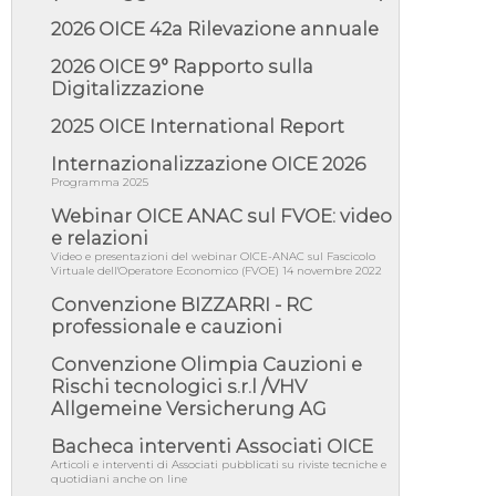
della responsabilità amminist...
2026 OICE 42a Rilevazione annuale
05/08/26 - Anac: pubblicata la Relazione
illustrativa al Bando tipo 2 s...
2026 OICE 9° Rapporto sulla
05/08/26 - SAVE THE DATE: Assemblea
Digitalizzazione
Pubblica Confindustria Professioni ...
2025 OICE International Report
05/08/26 - Successo OICE per il bando della
Città metropolitana di Reg...
Internazionalizzazione OICE 2026
05/08/26 - Lettera OICE per il bando della
Programma 2025
Giunta Regionale della Campa...
Webinar OICE ANAC sul FVOE: video
04/08/26 - DL PA: previste cancellazioni da
e relazioni
elenchi professionisti per ...
Video e presentazioni del webinar OICE-ANAC sul Fascicolo
Virtuale dell'Operatore Economico (FVOE) 14 novembre 2022
04/08/26 - International Sustainable
Buildings Competition - COP31, An...
Convenzione BIZZARRI - RC
professionale e cauzioni
04/08/26 - CdS, project financing: progetto di
fattibilità da impugnar...
Convenzione Olimpia Cauzioni e
04/08/26 - Rapporto Anac corruzione 2020-
Rischi tecnologici s.r.l /VHV
2026: procedimenti penali per ...
Allgemeine Versicherung AG
04/08/26 - CdS: partecipazione alla gara non
equivale ad acquiescenza r...
Bacheca interventi Associati OICE
Articoli e interventi di Associati pubblicati su riviste tecniche e
04/08/26 - DL Infrastrutture approvato alla
quotidiani anche on line
Camera, passa ora al Senato