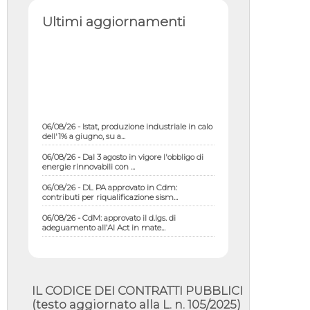
Ultimi aggiornamenti
06/08/26 - Istat, produzione industriale in calo
dell'1% a giugno, su a...
06/08/26 - Dal 3 agosto in vigore l'obbligo di
energie rinnovabili con ...
06/08/26 - DL PA approvato in Cdm:
contributi per riqualificazione sism...
06/08/26 - CdM: approvato il d.lgs. di
adeguamento all’AI Act in mate...
06/08/26 - DDL delegazione europea in Cdm
per recepimento norme UE in m...
05/08/26 - DL Infrastrutture e PNRR è legge:
approvata oggi la fiducia...
IL CODICE DEI CONTRATTI PUBBLICI
05/08/26 - Focus OICE sul DDL di riforma
(testo aggiornato alla L. n. 105/2025)