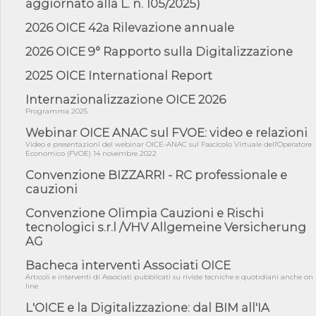
aggiornato alla L. n. 105/2025)
05/08/26 - DL Infrastrutture e PNRR è legge: approvata oggi la
fiducia...
2026 OICE 42a Rilevazione annuale
05/08/26 - Focus OICE sul DDL di riforma della responsabilità
2026 OICE 9° Rapporto sulla Digitalizzazione
amminist...
05/08/26 - Anac: pubblicata la Relazione illustrativa al Bando tipo
2025 OICE International Report
2 s...
Internazionalizzazione OICE 2026
05/08/26 - SAVE THE DATE: Assemblea Pubblica Confindustria
Programma 2025
Professioni ...
Webinar OICE ANAC sul FVOE: video e relazioni
05/08/26 - Successo OICE per il bando della Città metropolitana
di Reg...
Video e presentazioni del webinar OICE-ANAC sul Fascicolo Virtuale dell'Operatore
Economico (FVOE) 14 novembre 2022
05/08/26 - Lettera OICE per il bando della Giunta Regionale della
Convenzione BIZZARRI - RC professionale e
Campa...
cauzioni
04/08/26 - DL PA: previste cancellazioni da elenchi professionisti
per ...
Convenzione Olimpia Cauzioni e Rischi
tecnologici s.r.l /VHV Allgemeine Versicherung
04/08/26 - International Sustainable Buildings Competition -
COP31, An...
AG
04/08/26 - CdS, project financing: progetto di fattibilità da
Bacheca interventi Associati OICE
impugnar...
Articoli e interventi di Associati pubblicati su riviste tecniche e quotidiani anche on
line
04/08/26 - Rapporto Anac corruzione 2020-2026: procedimenti
penali per ...
L'OICE e la Digitalizzazione: dal BIM all'IA