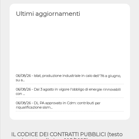
Ultimi aggiornamenti
06/08/26 - Istat, produzione industriale in calo dell'1% a giugno,
su a...
06/08/26 - Dal 3 agosto in vigore l'obbligo di energie rinnovabili
con ...
06/08/26 - DL PA approvato in Cdm: contributi per
riqualificazione sism...
06/08/26 - CdM: approvato il d.lgs. di adeguamento all’AI Act in
mate...
06/08/26 - DDL delegazione europea in Cdm per recepimento
IL CODICE DEI CONTRATTI PUBBLICI (testo
norme UE in m...