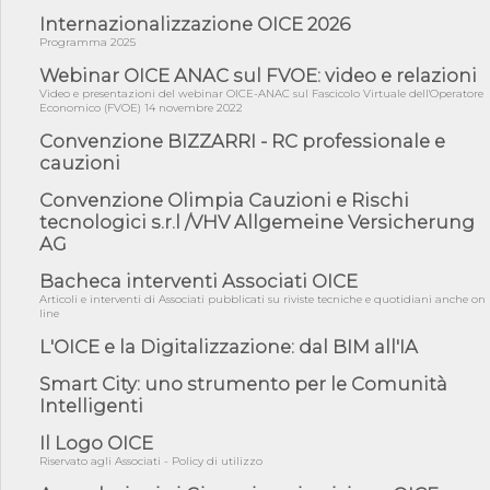
06/08/26 - Dal 3 agosto in vigore l'obbligo di energie rinnovabili
con ...
Internazionalizzazione OICE 2026
Programma 2025
06/08/26 - DL PA approvato in Cdm: contributi per
riqualificazione sism...
Webinar OICE ANAC sul FVOE: video e relazioni
Video e presentazioni del webinar OICE-ANAC sul Fascicolo Virtuale dell'Operatore
06/08/26 - CdM: approvato il d.lgs. di adeguamento all’AI Act in
Economico (FVOE) 14 novembre 2022
mate...
Convenzione BIZZARRI - RC professionale e
06/08/26 - DDL delegazione europea in Cdm per recepimento
cauzioni
norme UE in m...
05/08/26 - DL Infrastrutture e PNRR è legge: approvata oggi la
Convenzione Olimpia Cauzioni e Rischi
fiducia...
tecnologici s.r.l /VHV Allgemeine Versicherung
AG
05/08/26 - Focus OICE sul DDL di riforma della responsabilità
amminist...
Bacheca interventi Associati OICE
05/08/26 - Anac: pubblicata la Relazione illustrativa al Bando tipo
Articoli e interventi di Associati pubblicati su riviste tecniche e quotidiani anche on
2 s...
line
05/08/26 - SAVE THE DATE: Assemblea Pubblica Confindustria
L'OICE e la Digitalizzazione: dal BIM all'IA
Professioni ...
Smart City: uno strumento per le Comunità
05/08/26 - Successo OICE per il bando della Città metropolitana
Intelligenti
di Reg...
05/08/26 - Lettera OICE per il bando della Giunta Regionale della
Il Logo OICE
Campa...
Riservato agli Associati - Policy di utilizzo
04/08/26 - DL PA: previste cancellazioni da elenchi professionisti