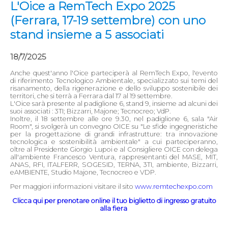
L'Oice a RemTech Expo 2025
(Ferrara, 17-19 settembre) con uno
stand insieme a 5 associati
18/7/2025
Anche quest'anno l'Oice parteciperà al RemTech Expo, l'evento
di riferimento Tecnologico Ambientale, specializzato sui temi del
risanamento, della rigenerazione e dello sviluppo sostenibile dei
territori, che si terrà a Ferrara dal 17 al 19 settembre.
L'Oice sarà presente al padiglione 6, stand 9, insieme ad alcuni dei
suoi associati : 3TI; Bizzarri, Majone; Tecnocreo; VdP.
Inoltre, il 18 settembre alle ore 9.30, nel padiglione 6, sala "Air
Room", si svolgerà un convegno OICE su "Le sfide ingegneristiche
per la progettazione di grandi infrastrutture: tra innovazione
tecnologica e sostenibilità ambientale" a cui parteciperanno,
oltre al Presidente Giorgio Lupoi e al Consigliere OICE con delega
all'ambiente Francesco Ventura, rappresentanti del MASE, MIT,
ANAS, RFI, ITALFERR, SOGESID, TERNA, 3TI, ambiente, Bizzarri,
eAMBIENTE, Studio Majone, Tecnocreo e VDP.
Per maggiori informazioni visitare il sito
www.remtechexpo.com
Clicca qui per prenotare online il tuo biglietto di ingresso gratuito
alla fiera