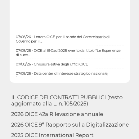
07/08/26 - Lettera OICE per il bando del Commissario di
Governo per il ...
07/08/26 - OICE al B-Cad 2026: evento dal titolo "Le Esperienze
di succ...
07/08/26 - Chiusura estiva degli uffici OICE
07/08/26 - Data center di interesse strategico nazionale;
interventi pe...
07/08/26 - Piano casa: dichiarato di interesse strategico;
nominata Com...
IL CODICE DEI CONTRATTI PUBBLICI (testo
07/08/26 - Ponte sullo Stretto di Messina: deliberata la
aggiornato alla L. n. 105/2025)
sussistenza di...
07/08/26 - Tunnel Brennero, dal Cipess via libera al quinto lotto
2026 OICE 42a Rilevazione annuale
costr...
2026 OICE 9° Rapporto sulla Digitalizzazione
06/08/26 - Istat, produzione industriale in calo dell'1% a giugno,
su a...
2025 OICE International Report